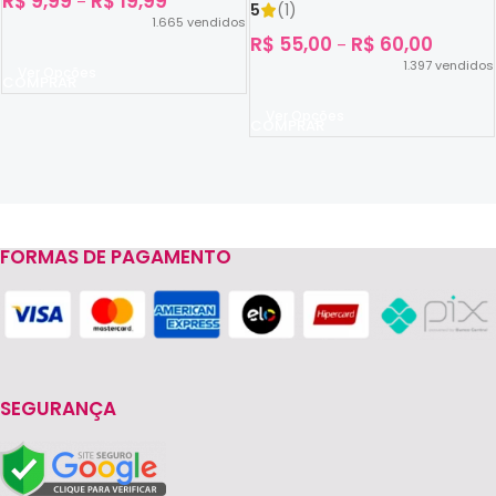
R$
9,99
R$
19,99
–
5
(1)
1.665
vendidos
R$
55,00
R$
60,00
–
1.397
vendidos
Ver Opções
Ver Opções
FORMAS DE PAGAMENTO
Read more
SEGURANÇA