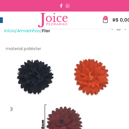
0
R$
0,0
Início
Armarinhos
Flor
material poliéster