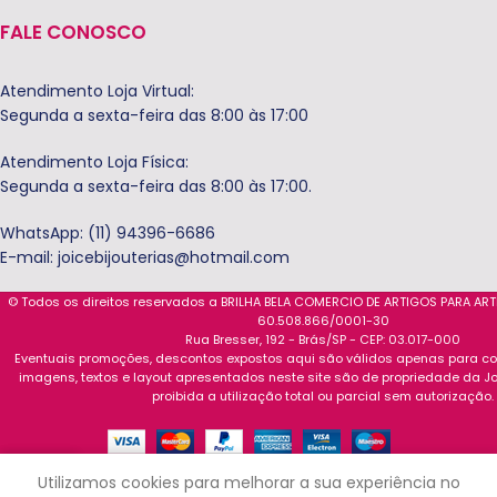
FALE CONOSCO
Atendimento Loja Virtual:
Segunda a sexta-feira das 8:00 às 17:00
Atendimento Loja Física:
Segunda a sexta-feira das 8:00 às 17:00.
WhatsApp: (11) 94396-6686
E-mail:
joicebijouterias@hotmail.com
© Todos os direitos reservados a BRILHA BELA COMERCIO DE ARTIGOS PARA AR
60.508.866/0001-30
Rua Bresser, 192 - Brás/SP - CEP: 03.017-000
Eventuais promoções, descontos expostos aqui são válidos apenas para com
imagens, textos e layout apresentados neste site são de propriedade da Jo
proibida a utilização total ou parcial sem autorização.
0
Utilizamos cookies para melhorar a sua experiência no