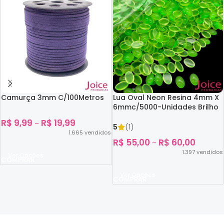
Camurça 3mm C/100Metros
Lua Oval Neon Resina 4mm X
6mmc/5000-Unidades Brilho
No Escuro
R$
9,99
R$
19,99
–
5
(1)
1.665
vendidos
R$
55,00
R$
60,00
–
1.397
vendidos
Ver Opções
Ver Opções