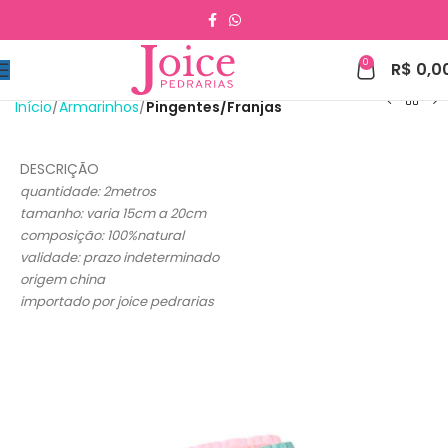
0
R$
0,0
Início
Armarinhos
Pingentes/Franjas
DESCRIÇÃO
quantidade: 2metros
tamanho: varia 15cm a 20cm
composição: 100%natural
validade: prazo indeterminado
origem china
importado por joice pedrarias