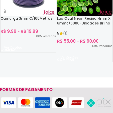
Camurça 3mm C/100Metros
Lua Oval Neon Resina 4mm X
6mmc/5000-Unidades Brilho
No Escuro
R$
9,99
R$
19,99
–
5
(1)
1.665
vendidos
R$
55,00
R$
60,00
–
1.397
vendidos
Ver Opções
Ver Opções
FORMAS DE PAGAMENTO
Read more