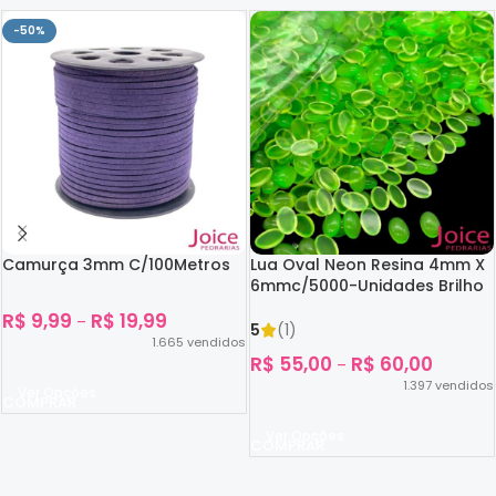
-50%
Camurça 3mm C/100Metros
Lua Oval Neon Resina 4mm X
6mmc/5000-Unidades Brilho
No Escuro
R$
9,99
R$
19,99
–
5
(1)
1.665
vendidos
R$
55,00
R$
60,00
–
1.397
vendidos
Ver Opções
Ver Opções