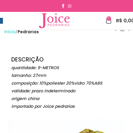
0
R$
0,0
Início
Pedrarias
DESCRIÇÃO
quantidade: 9-METROS
tamanho: 27mm
composição:
10%poliester 20%vidro 70%ABS
validade: prazo indeterminado
origem china
importado por Joice pedrarias