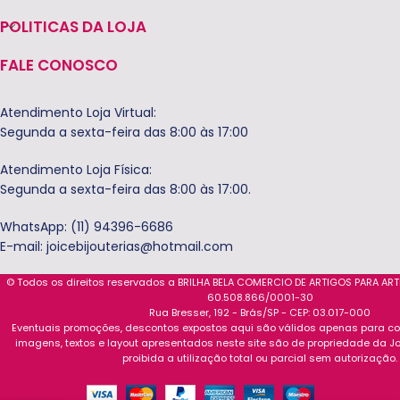
POLITICAS DA LOJA
FALE CONOSCO
Atendimento Loja Virtual:
Segunda a sexta-feira das 8:00 às 17:00
Atendimento Loja Física:
Segunda a sexta-feira das 8:00 às 17:00.
WhatsApp: (11) 94396-6686
E-mail:
joicebijouterias@hotmail.com
© Todos os direitos reservados a BRILHA BELA COMERCIO DE ARTIGOS PARA AR
60.508.866/0001-30
Rua Bresser, 192 - Brás/SP - CEP: 03.017-000
Eventuais promoções, descontos expostos aqui são válidos apenas para com
imagens, textos e layout apresentados neste site são de propriedade da Jo
proibida a utilização total ou parcial sem autorização.