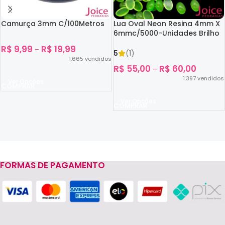
Camurça 3mm C/100Metros
Lua Oval Neon Resina 4mm X
6mmc/5000-Unidades Brilho
No Escuro
R$
9,99
R$
19,99
–
5
(1)
1.665
vendidos
R$
55,00
R$
60,00
–
1.397
vendidos
Ver Opções
Ver Opções
FORMAS DE PAGAMENTO
Read more