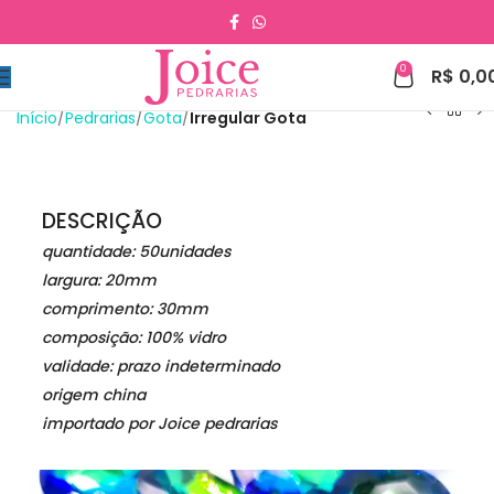
0
R$
0,0
Início
Pedrarias
Gota
Irregular Gota
DESCRIÇÃO
quantidade: 50unidades
largura: 20mm
comprimento: 30mm
composição: 100% vidro
validade: prazo indeterminado
origem china
importado por Joice pedrarias