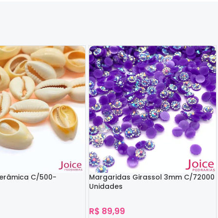
Cerâmica C/500-
Margaridas Girassol 3mm C/72000
Unidades
R$
89,99