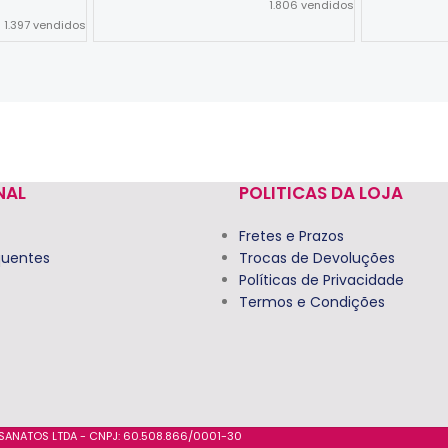
1.806
vendidos
1.397
vendidos
Ver Opções
Ver Opções
NAL
POLITICAS DA LOJA
Fretes e Prazos
quentes
Trocas de Devoluções
Políticas de Privacidade
Termos e Condições
ESANATOS LTDA - CNPJ: 60.508.866/0001-30