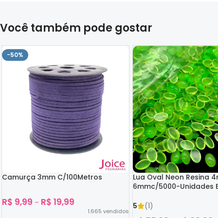
Você também pode gostar
-50%
Camurça 3mm C/100Metros
Lua Oval Neon Resina 
6mmc/5000-Unidades B
Escuro
R$
9,99
R$
19,99
–
5
(1)
1.665
vendidos