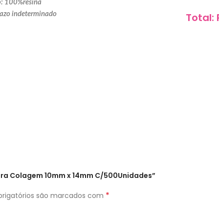
: 100%resina
razo indeterminado
Total:
b Para Colagem 10mm x 14mm C/500Unidades”
*
rigatórios são marcados com