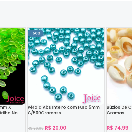
-50%
4mm X
Pérola Abs Inteiro com Furo 5mm
Búzios De 
rilho No
C/500Gramass
Gramas
R$
20,00
R$
74,99
R$
39,99