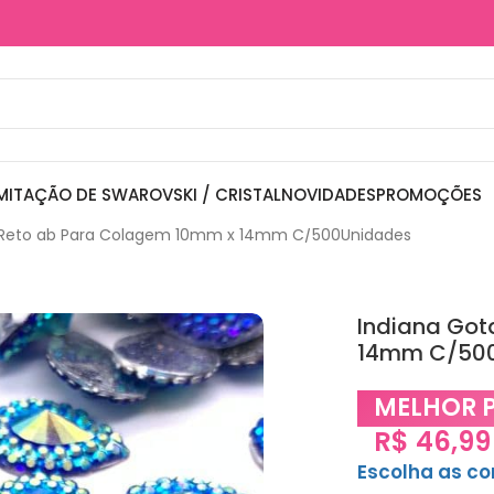
MITAÇÃO DE SWAROVSKI / CRISTAL
NOVIDADES
PROMOÇÕES
e Reto ab Para Colagem 10mm x 14mm C/500Unidades
Indiana Got
14mm C/50
MELHOR 
R$
46,99
Escolha as c