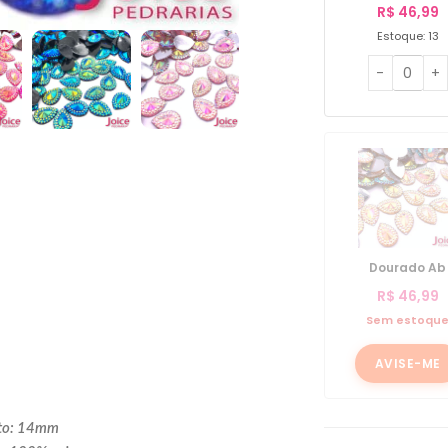
R$
46,99
Estoque: 13
Dourado Ab
R$
46,99
Sem estoqu
AVISE-ME
to: 14mm