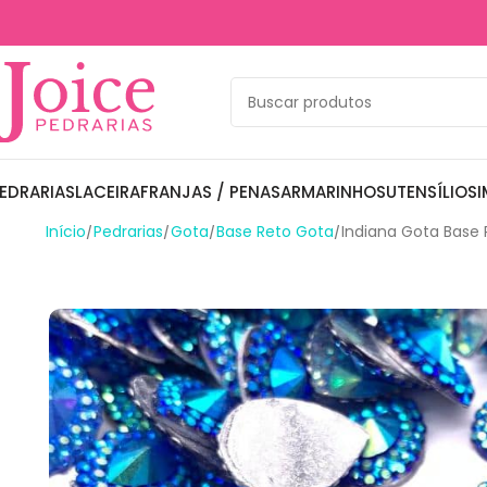
EDRARIAS
LACEIRA
FRANJAS / PENAS
ARMARINHOS
UTENSÍLIOS
I
Início
Pedrarias
Gota
Base Reto Gota
Indiana Gota Bas