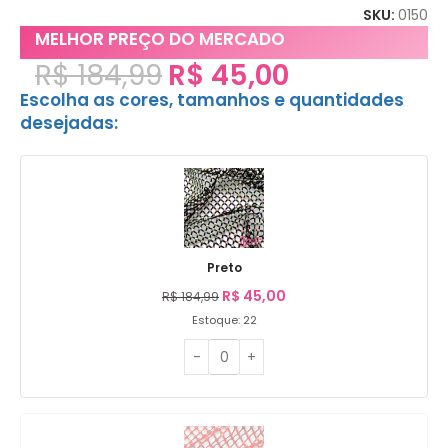
SKU:
0150
MELHOR PREÇO DO MERCADO
R$
184,99
R$
45,00
Escolha as cores, tamanhos e quantidades
desejadas:
Preto
R$
45,00
R$
184,99
Estoque: 22