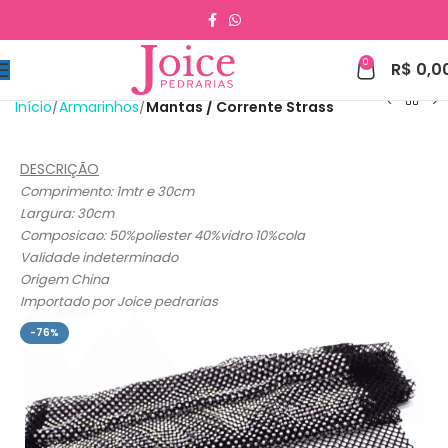
0
R$
0,0
Início
Armarinhos
Mantas / Corrente Strass
DESCRIÇÃO
Comprimento: 1mtr e 30cm
Largura: 30cm
Composicao: 50%poliester 40%vidro 10%cola
Validade indeterminado
Origem China
Importado por Joice pedrarias
-76%