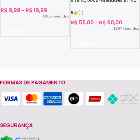
6mmc/5000-Unidades Brilho
No Escuro
R$
9,99
R$
19,99
–
5
(1)
1.665
vendidos
R$
55,00
R$
60,00
–
1.397
vendidos
Ver Opções
Ver Opções
FORMAS DE PAGAMENTO
Read more
SEGURANÇA