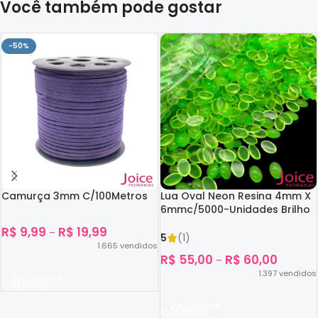
Você também pode gostar
-50%
Camurça 3mm C/100Metros
Lua Oval Neon Resina 4mm X
6mmc/5000-Unidades Brilho
No Escuro
R$
9,99
R$
19,99
–
5
(1)
1.665
vendidos
R$
55,00
R$
60,00
–
1.397
vendidos
Ver Opções
Ver Opções