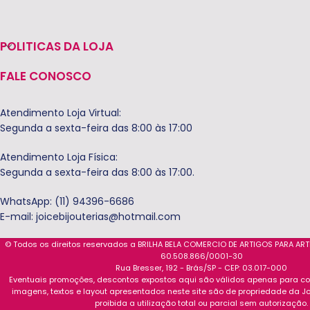
POLITICAS DA LOJA
FALE CONOSCO
Atendimento Loja Virtual:
Segunda a sexta-feira das 8:00 às 17:00
Atendimento Loja Física:
Segunda a sexta-feira das 8:00 às 17:00.
WhatsApp: (11) 94396-6686
E-mail:
joicebijouterias@hotmail.com
© Todos os direitos reservados a BRILHA BELA COMERCIO DE ARTIGOS PARA AR
60.508.866/0001-30
Rua Bresser, 192 - Brás/SP - CEP: 03.017-000
Eventuais promoções, descontos expostos aqui são válidos apenas para com
imagens, textos e layout apresentados neste site são de propriedade da Jo
proibida a utilização total ou parcial sem autorização.