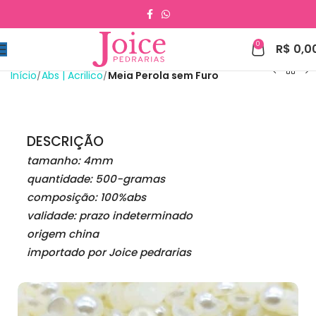
0
R$
0,0
Início
Abs | Acrilico
Meia Perola sem Furo
DESCRIÇÃO
tamanho: 4mm
quantidade: 500-gramas
composição: 100%abs
validade: prazo indeterminado
origem china
importado por Joice pedrarias