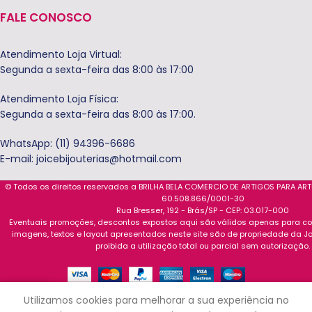
FALE CONOSCO
Atendimento Loja Virtual:
Segunda a sexta-feira das 8:00 às 17:00
Atendimento Loja Física:
Segunda a sexta-feira das 8:00 às 17:00.
WhatsApp: (11) 94396-6686
E-mail:
joicebijouterias@hotmail.com
© Todos os direitos reservados a BRILHA BELA COMERCIO DE ARTIGOS PARA AR
60.508.866/0001-30
Rua Bresser, 192 - Brás/SP - CEP: 03.017-000
Eventuais promoções, descontos expostos aqui são válidos apenas para com
imagens, textos e layout apresentados neste site são de propriedade da Jo
proibida a utilização total ou parcial sem autorização.
0
Utilizamos cookies para melhorar a sua experiência no
Loja
Carrinho
Minha conta