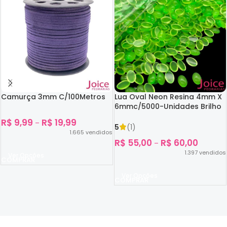
Camurça 3mm C/100Metros
Lua Oval Neon Resina 4mm X
6mmc/5000-Unidades Brilho
No Escuro
R$
9,99
R$
19,99
–
5
(1)
1.665
vendidos
R$
55,00
R$
60,00
–
1.397
vendidos
Ver Opções
Ver Opções