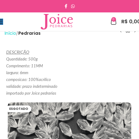
0
R$
0,0
Início
Pedrarias
DESCRIÇÃO
Quantidade: 500g
Comprimento: 11MM
largura: 6mm
composicao: 100%acrilico
validade: prazo indeterminado
importado por Joice pedrarias
ESGOTADO