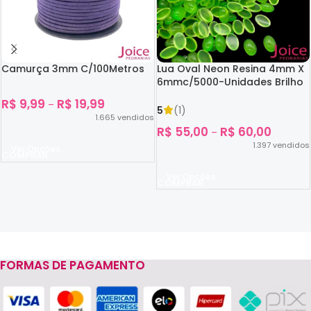
Camurça 3mm C/100Metros
Lua Oval Neon Resina 4mm X
6mmc/5000-Unidades Brilho
No Escuro
R$
9,99
R$
19,99
–
5
(1)
1.665
vendidos
R$
55,00
R$
60,00
–
1.397
vendidos
Ver Opções
Ver Opções
FORMAS DE PAGAMENTO
Read more