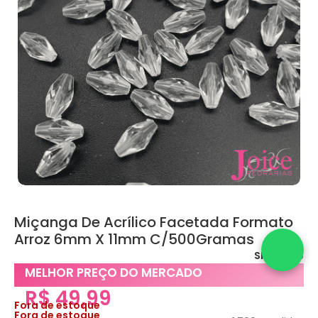
Miçanga De Acrílico Facetada Formato
Arroz 6mm X 11mm C/500Gramas
SKU:
01145
MELHOR PREÇO DO MERCADO
R$
49,99
Fora de estoque
Fora de estoque