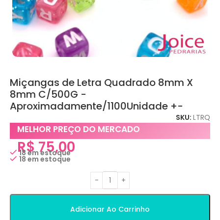
Miçangas de Letra Quadrado 8mm X
8mm C/500G -
Aproximadamente/1100Unidade +-
SKU:
LTRQ
MELHOR PREÇO DO MERCADO
R$
75,00
18 em estoque
18 em estoque
Adicionar Ao Carrinho