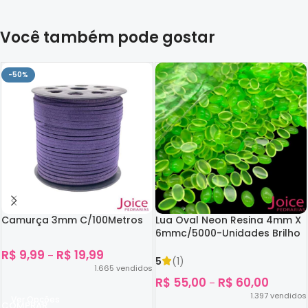
Você também pode gostar
-50%
Camurça 3mm C/100Metros
Lua Oval Neon Resina 4mm X
6mmc/5000-Unidades Brilho
No Escuro
R$
9,99
R$
19,99
–
5
(1)
1.665
vendidos
R$
55,00
R$
60,00
–
1.397
vendidos
Ver Opções