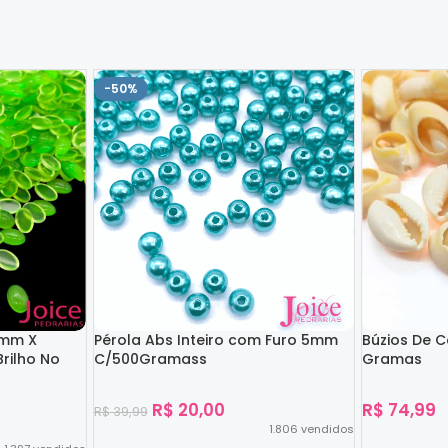
-50%
4mm X
Pérola Abs Inteiro com Furo 5mm
Búzios De 
rilho No
C/500Gramass
Gramas
R$
20,00
R$
74,99
R$
39,99
1.806
vendidos