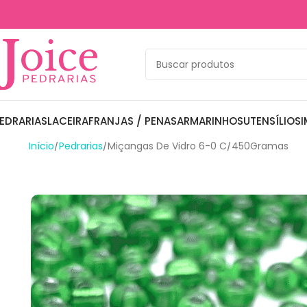
EDRARIAS
LACEIRA
FRANJAS / PENAS
ARMARINHOS
UTENSÍLIOS
I
Início
Pedrarias
Miçangas De Vidro 6-0 C/450Gramas