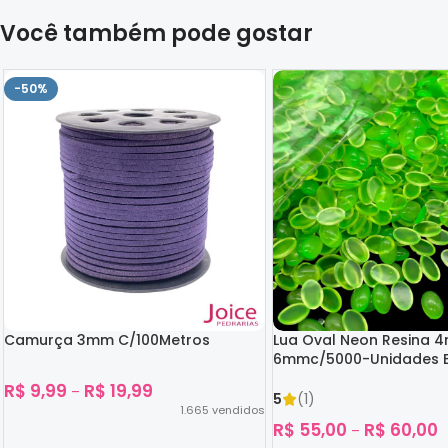
Você também pode gostar
-50%
Camurça 3mm C/100Metros
Lua Oval Neon Resina 
6mmc/5000-Unidades B
Escuro
R$
9,99
R$
19,99
–
5
(1)
1.665
vendidos
R$
55,00
R$
60,00
–