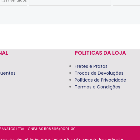
1.397
vendidos
Ver Opções
Ver Opções
NAL
POLITICAS DA LOJA
Fretes e Prazos
quentes
Trocas de Devoluções
Políticas de Privacidade
Termos e Condições
ESANATOS LTDA - CNPJ: 60.508.866/0001-30
s via internet. As imagens, textos e layout apresentados neste site