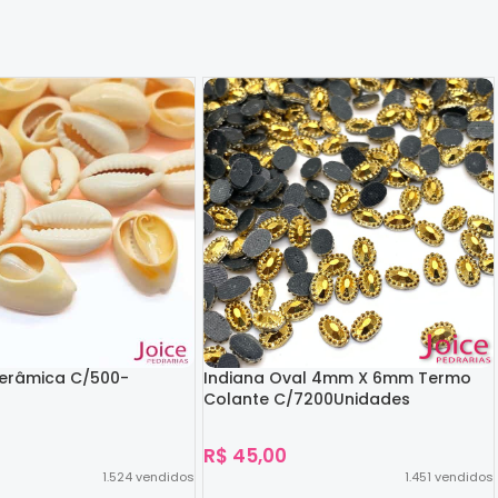
Cerâmica C/500-
Indiana Oval 4mm X 6mm Termo
Colante C/7200Unidades
R$
45,00
1.524
vendidos
1.451
vendidos