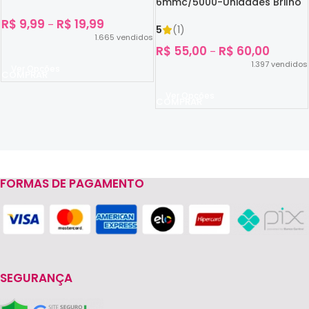
6mmc/5000-Unidades Brilho
No Escuro
R$
9,99
R$
19,99
–
5
(1)
1.665
vendidos
R$
55,00
R$
60,00
–
1.397
vendidos
Ver Opções
Ver Opções
FORMAS DE PAGAMENTO
Read more
SEGURANÇA