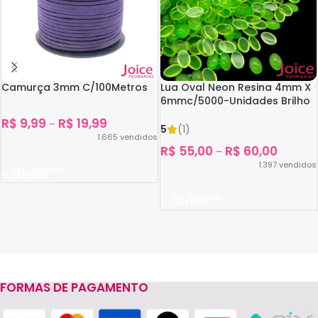
Camurça 3mm C/100Metros
Lua Oval Neon Resina 4mm X
6mmc/5000-Unidades Brilho
No Escuro
R$
9,99
R$
19,99
–
5
(1)
1.665
vendidos
R$
55,00
R$
60,00
–
1.397
vendidos
Ver Opções
Ver Opções
FORMAS DE PAGAMENTO
Read more