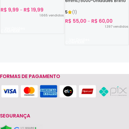
6mmc/5000-Unidades Brilho
No Escuro
R$
9,99
R$
19,99
–
5
(1)
1.665
vendidos
R$
55,00
R$
60,00
–
1.397
vendidos
Ver Opções
Ver Opções
FORMAS DE PAGAMENTO
Read more
SEGURANÇA