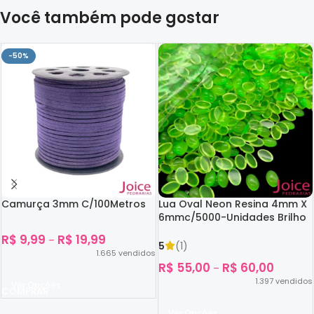
Você também pode gostar
-50%
Camurça 3mm C/100Metros
Lua Oval Neon Resina 4mm X
6mmc/5000-Unidades Brilho
No Escuro
R$
9,99
R$
19,99
–
5
(1)
1.665
vendidos
R$
55,00
R$
60,00
–
1.397
vendidos
Ver Opções
Ver Opções