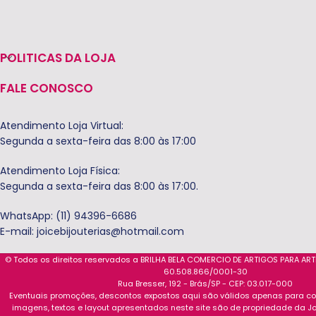
POLITICAS DA LOJA
FALE CONOSCO
Atendimento Loja Virtual:
Segunda a sexta-feira das 8:00 às 17:00
Atendimento Loja Física:
Segunda a sexta-feira das 8:00 às 17:00.
WhatsApp: (11) 94396-6686
E-mail:
joicebijouterias@hotmail.com
© Todos os direitos reservados a BRILHA BELA COMERCIO DE ARTIGOS PARA AR
60.508.866/0001-30
Rua Bresser, 192 - Brás/SP - CEP: 03.017-000
Eventuais promoções, descontos expostos aqui são válidos apenas para com
imagens, textos e layout apresentados neste site são de propriedade da Jo