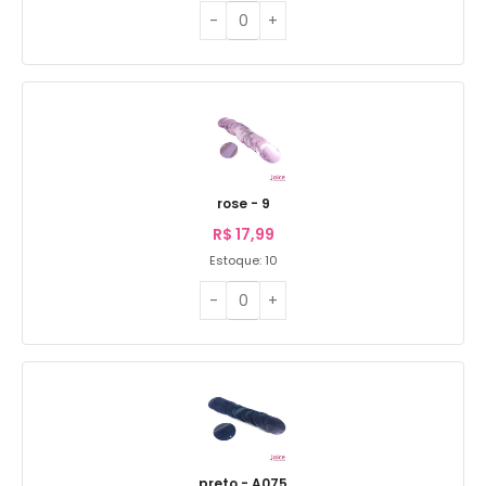
rose - 9
R$
17,99
Estoque: 10
preto - A075