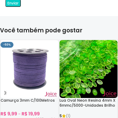
Você também pode gostar
-50%
Camurça 3mm C/100Metros
Lua Oval Neon Resina 4mm X
6mmc/5000-Unidades Brilho
No Escuro
R$
9,99
R$
19,99
–
5
(1)