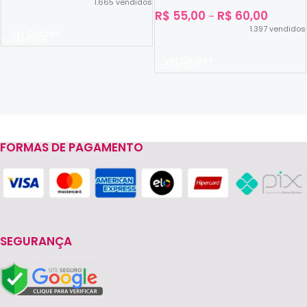
1.665
vendidos
R$
55,00
R$
60,00
–
1.397
vendidos
Ver Opções
Ver Opções
FORMAS DE PAGAMENTO
Read more
SEGURANÇA