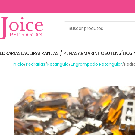
EDRARIAS
LACEIRA
FRANJAS / PENAS
ARMARINHOS
UTENSÍLIOS
I
Início
Pedrarias
Retangulo
Engrampado Retangular
Pedr