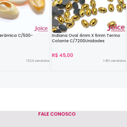
Cerâmica C/500-
Indiana Oval 4mm X 6mm Termo
Colante C/7200Unidades
R$
45,00
1.524
vendidos
1.451
vendidos
Ver Opções
FALE CONOSCO