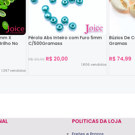
4mm X
Pérola Abs Inteiro com Furo 5mm
Búzios De 
rilho No
C/500Gramass
Gramas
R$
20,00
R$
74,99
R$
39,99
1.806
vendidos
1.397
vendidos
Ver Opções
Ver Opções
NAL
POLITICAS DA LOJA
Fretes e Prazos