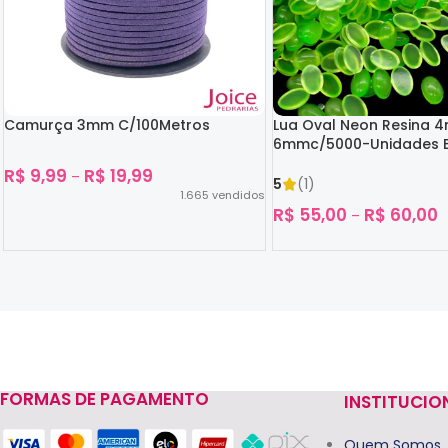
Camurça 3mm C/100Metros
Lua Oval Neon Resina 
6mmc/5000-Unidades B
Escuro
R$
9,99
R$
19,99
–
5
(1)
1.665
vendidos
R$
55,00
R$
60,00
–
Ver Opções
Ver Opções
FORMAS DE PAGAMENTO
INSTITUCIO
Read more
Quem Somos