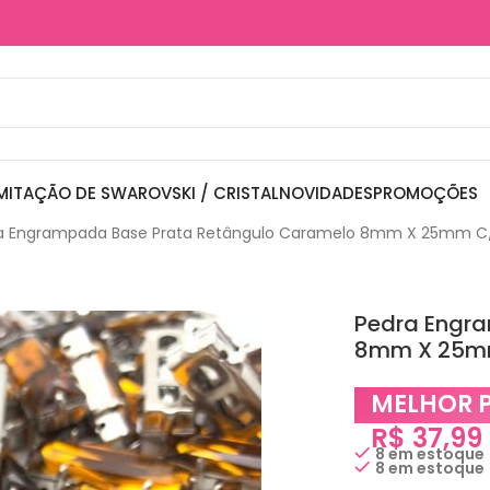
MITAÇÃO DE SWAROVSKI / CRISTAL
NOVIDADES
PROMOÇÕES
a Engrampada Base Prata Retângulo Caramelo 8mm X 25mm C
Pedra Engr
8mm X 25m
MELHOR 
R$
37,99
8 em estoque
8 em estoque