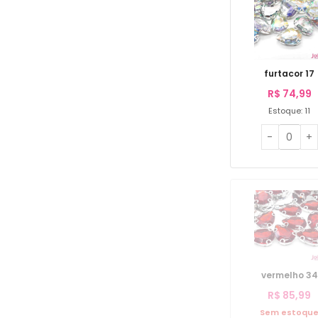
furtacor 17
R$
74,99
Estoque: 11
vermelho 34
R$
85,99
Sem estoqu