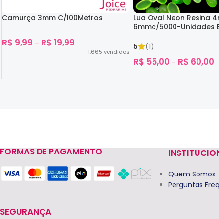
Camurça 3mm C/100Metros
Lua Oval Neon Resina 
6mmc/5000-Unidades B
Escuro
R$
9,99
R$
19,99
–
5
(1)
1.665
vendidos
R$
55,00
R$
60,00
–
Ver Opções
Ver Opções
FORMAS DE PAGAMENTO
INSTITUCIO
Read more
Quem Somos
Perguntas Fre
SEGURANÇA