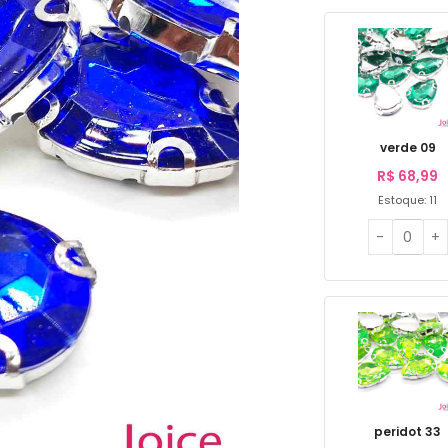
verde 09
R$
68,99
Estoque: 11
peridot 33