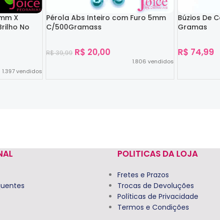
4mm X
Pérola Abs Inteiro com Furo 5mm
Búzios De 
rilho No
C/500Gramass
Gramas
R$
20,00
R$
74,99
R$
39,99
1.806
vendidos
1.397
vendidos
Ver Opções
Ver Opções
NAL
POLITICAS DA LOJA
Fretes e Prazos
quentes
Trocas de Devoluções
Políticas de Privacidade
Termos e Condições