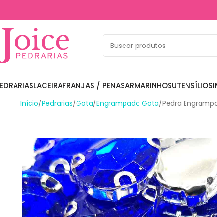
EDRARIAS
LACEIRA
FRANJAS / PENAS
ARMARINHOS
UTENSÍLIOS
I
Início
Pedrarias
Gota
Engrampado Gota
Pedra Engramp