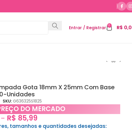
0
R$
0,0
Entrar / Registrar
ampada Gota 18mm X 25mm Com Base
00-Unidades
SKU:
G636325S1825
PREÇO DO MERCADO
R$
85,99
–
ores, tamanhos e quantidades desejadas: