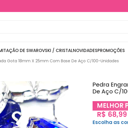
MITAÇÃO DE SWAROVSKI / CRISTAL
NOVIDADES
PROMOÇÕES
ada Gota 18mm X 25mm Com Base De Aço C/100-Unidades
Pedra Engr
De Aço C/1
MELHOR 
R$
68,99
Escolha as c