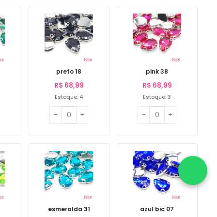
preto 18
pink 38
R$
68,99
R$
68,99
Estoque: 4
Estoque: 3
esmeralda 31
azul bic 07