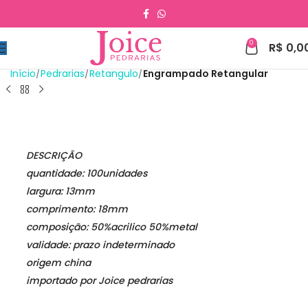
0
R$
0,0
Início
Pedrarias
Retangulo
Engrampado Retangular
DESCRIÇÃO
quantidade: 100unidades
largura: 13mm
comprimento: 18mm
composição: 50%acrilico 50%metal
validade: prazo indeterminado
origem china
importado por Joice pedrarias