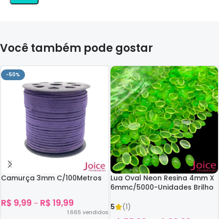
Você também pode gostar
-50%
Camurça 3mm C/100Metros
Lua Oval Neon Resina 4mm X
6mmc/5000-Unidades Brilho
No Escuro
R$
9,99
R$
19,99
–
5
(1)
1.665
vendidos