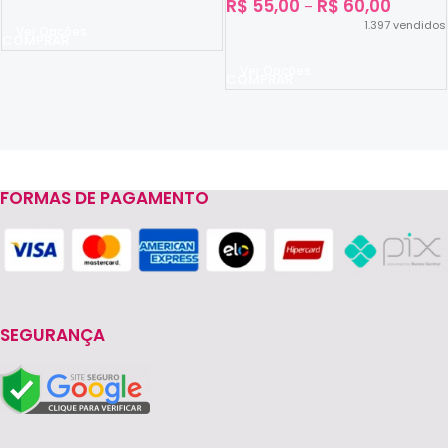
R$
55,00
R$
60,00
–
1.397
vendidos
Ver Opções
Ver Opções
FORMAS DE PAGAMENTO
Read more
SEGURANÇA