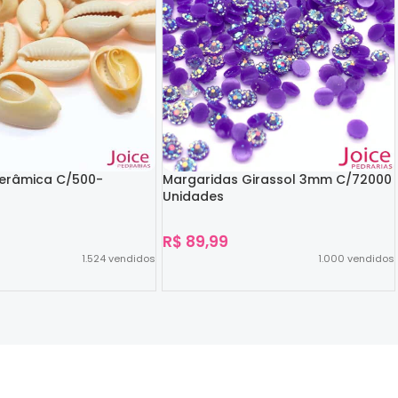
Cerâmica C/500-
Margaridas Girassol 3mm C/72000
Unidades
R$
89,99
1.524
vendidos
1.000
vendidos
Ver Opções