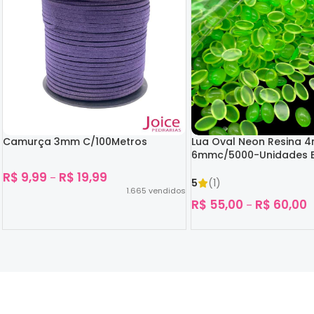
Camurça 3mm C/100Metros
Lua Oval Neon Resina 
6mmc/5000-Unidades B
Escuro
R$
9,99
R$
19,99
–
5
(1)
1.665
vendidos
R$
55,00
R$
60,00
–
Ver Opções
Ver Opções