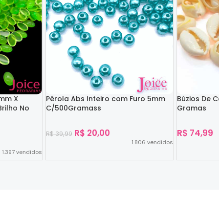
4mm X
Pérola Abs Inteiro com Furo 5mm
Búzios De 
rilho No
C/500Gramass
Gramas
R$
20,00
R$
74,99
R$
39,99
1.806
vendidos
1.397
vendidos
Ver Opções
Ver Opções