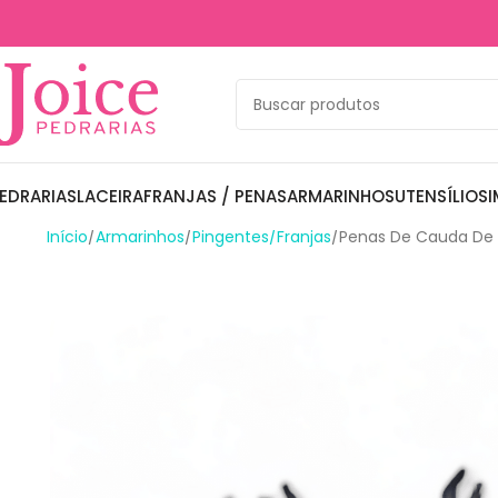
EDRARIAS
LACEIRA
FRANJAS / PENAS
ARMARINHOS
UTENSÍLIOS
I
Início
Armarinhos
Pingentes/Franjas
Penas De Cauda De 