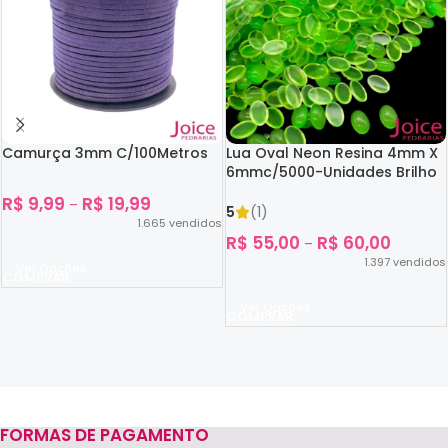
Camurça 3mm C/100Metros
Lua Oval Neon Resina 4mm X
6mmc/5000-Unidades Brilho
No Escuro
R$
9,99
R$
19,99
–
5
(1)
1.665
vendidos
R$
55,00
R$
60,00
–
1.397
vendidos
Ver Opções
Ver Opções
FORMAS DE PAGAMENTO
Read more