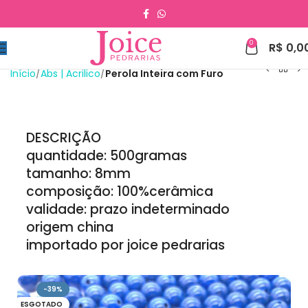
0
R$
0,0
Início
Abs | Acrilico
Perola Inteira com Furo
DESCRIÇÃO
quantidade: 500gramas
tamanho: 8mm
composição: 100%cerâmica
validade: prazo indeterminado
origem china
importado por joice pedrarias
-39%
ESGOTADO