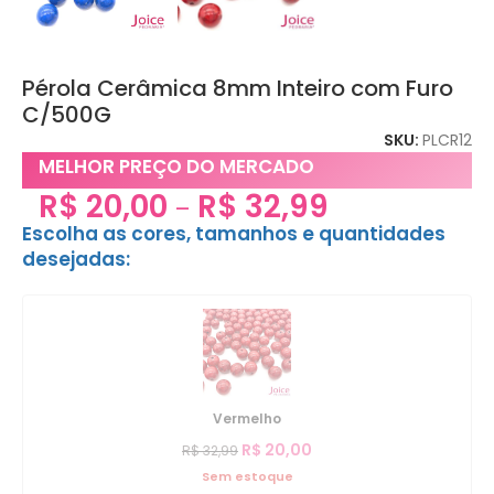
Pérola Cerâmica 8mm Inteiro com Furo
C/500G
SKU:
PLCR12
MELHOR PREÇO DO MERCADO
R$
20,00
R$
32,99
–
Escolha as cores, tamanhos e quantidades
desejadas:
Vermelho
R$
20,00
R$
32,99
Sem estoque