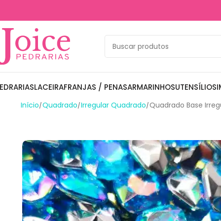
EDRARIAS
LACEIRA
FRANJAS / PENAS
ARMARINHOS
UTENSÍLIOS
I
Início
Quadrado
Irregular Quadrado
Quadrado Base Irreg