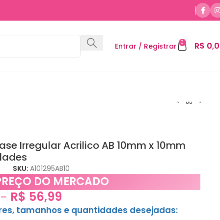
0
R$
0,0
Entrar / Registrar
se Irregular Acrilico AB 10mm x 10mm
dades
SKU:
A101295AB10
PREÇO DO MERCADO
R$
56,99
–
ores, tamanhos e quantidades desejadas: