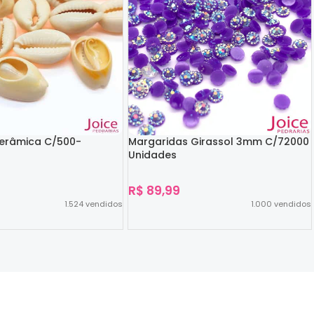
Cerâmica C/500-
Margaridas Girassol 3mm C/72000
Unidades
R$
89,99
1.524
vendidos
1.000
vendidos
Ver Opções