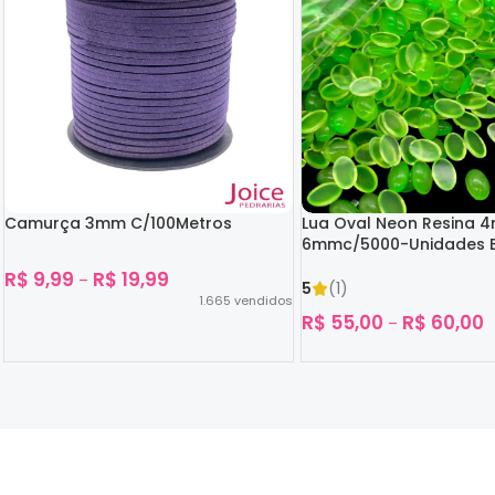
Camurça 3mm C/100Metros
Lua Oval Neon Resina 
6mmc/5000-Unidades B
Escuro
R$
9,99
R$
19,99
–
5
(1)
1.665
vendidos
R$
55,00
R$
60,00
–
Ver Opções
Ver Opções