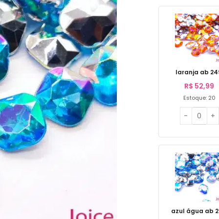
laranja ab 24
R$
52,99
Estoque: 20
azul água ab 2