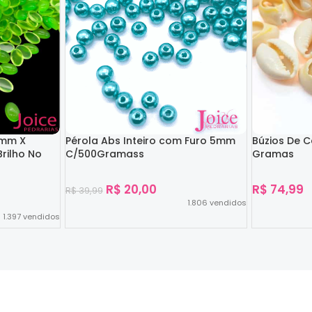
4mm X
Pérola Abs Inteiro com Furo 5mm
Búzios De 
rilho No
C/500Gramass
Gramas
R$
20,00
R$
74,99
R$
39,99
1.806
vendidos
1.397
vendidos
Ver Opções
Ver Opções