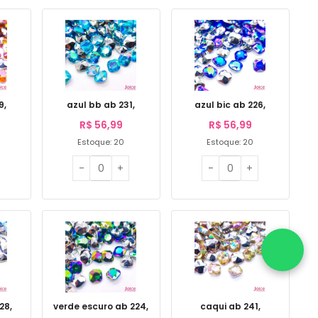
9,
azul bb ab 231,
azul bic ab 226,
R$
56,99
R$
56,99
Estoque: 20
Estoque: 20
28,
verde escuro ab 224,
caqui ab 241,