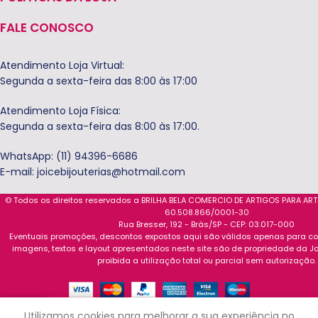
FALE CONOSCO
Atendimento Loja Virtual:
Segunda a sexta-feira das 8:00 às 17:00
Atendimento Loja Física:
Segunda a sexta-feira das 8:00 às 17:00.
WhatsApp: (11) 94396-6686
E-mail:
joicebijouterias@hotmail.com
© Todos os direitos reservados a BRILHA BELA COMERCIO DE ARTIGOS PARA AR
60.508.866/0001-30
Rua Bresser, 192 - Brás/SP - CEP: 03.017-000
Eventuais promoções, descontos expostos aqui são válidos apenas para com
imagens, textos e layout apresentados neste site são de propriedade da Jo
proibida a utilização total ou parcial sem autorização.
0
Utilizamos cookies para melhorar a sua experiência no