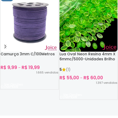
Camurça 3mm C/100Metros
Lua Oval Neon Resina 4mm X
6mmc/5000-Unidades Brilho
No Escuro
R$
9,99
R$
19,99
–
5
(1)
1.665
vendidos
R$
55,00
R$
60,00
–
1.397
vendidos
Ver Opções
Ver Opções