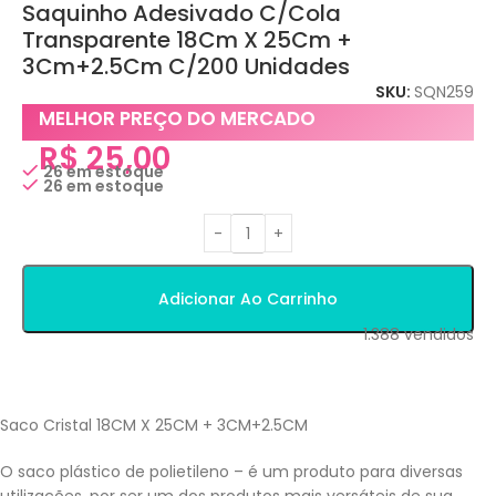
Saquinho Adesivado C/Cola
Transparente 18Cm X 25Cm +
3Cm+2.5Cm C/200 Unidades
SKU:
SQN259
MELHOR PREÇO DO MERCADO
R$
25,00
26 em estoque
26 em estoque
Adicionar Ao Carrinho
1.388
vendidos
Saco Cristal 18CM X 25CM + 3CM+2.5CM
O saco plástico de polietileno – é um produto para diversas
utilizações, por ser um dos produtos mais versáteis de sua