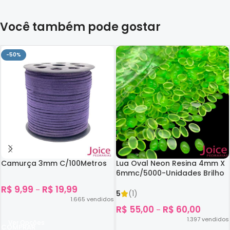
Você também pode gostar
-50%
Camurça 3mm C/100Metros
Lua Oval Neon Resina 4mm X
6mmc/5000-Unidades Brilho
No Escuro
R$
9,99
R$
19,99
–
5
(1)
1.665
vendidos
R$
55,00
R$
60,00
–
1.397
vendidos
Ver Opções