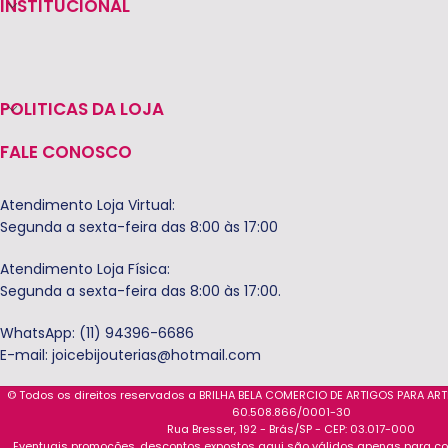
INSTITUCIONAL
POLITICAS DA LOJA
FALE CONOSCO
Atendimento Loja Virtual:
Segunda a sexta-feira das 8:00 às 17:00
Atendimento Loja Física:
Segunda a sexta-feira das 8:00 às 17:00.
WhatsApp: (11) 94396-6686
E-mail:
joicebijouterias@hotmail.com
© Todos os direitos reservados a BRILHA BELA COMERCIO DE ARTIGOS PARA AR
60.508.866/0001-30
Rua Bresser, 192 - Brás/SP - CEP: 03.017-000
Eventuais promoções, descontos expostos aqui são válidos apenas para com