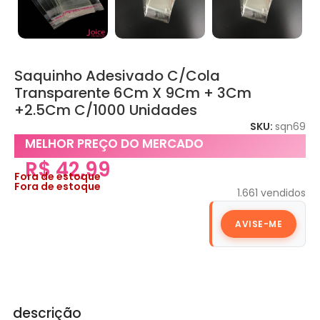
Saquinho Adesivado C/Cola
Transparente 6Cm X 9Cm + 3Cm
+2.5Cm C/1000 Unidades
SKU:
sqn69
MELHOR PREÇO DO MERCADO
R$
42,99
Fora de estoque
Fora de estoque
1.661
vendidos
AVISE-ME
descrição