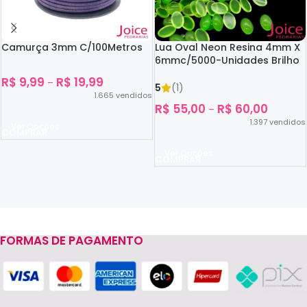
Camurça 3mm C/100Metros
Lua Oval Neon Resina 4mm X
6mmc/5000-Unidades Brilho
No Escuro
R$
9,99
R$
19,99
–
5
(1)
1.665
vendidos
R$
55,00
R$
60,00
–
1.397
vendidos
Ver Opções
Ver Opções
FORMAS DE PAGAMENTO
Read more