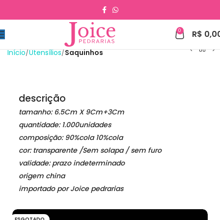
0
R$
0,0
Início
Utensílios
Saquinhos
descrição
tamanho: 6.5Cm X 9Cm+3Cm
quantidade: 1.000unidades
composição: 90%cola 10%cola
cor: transparente /Sem solapa / sem furo
validade: prazo indeterminado
origem china
importado por Joice pedrarias
ESGOTADO