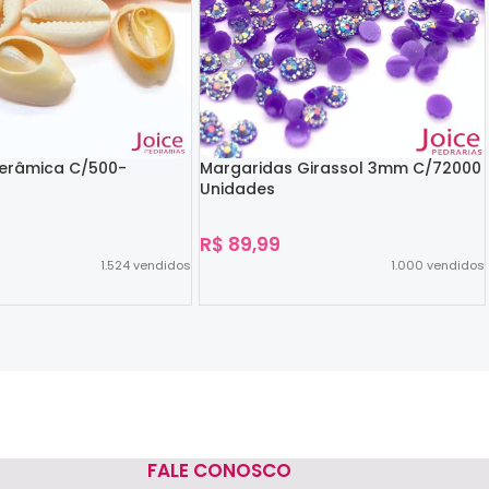
Cerâmica C/500-
Margaridas Girassol 3mm C/72000
Unidades
R$
89,99
1.524
vendidos
1.000
vendidos
Ver Opções
FALE CONOSCO