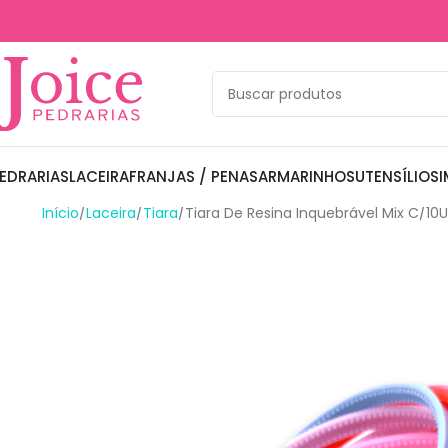
EDRARIAS
LACEIRA
FRANJAS / PENAS
ARMARINHOS
UTENSÍLIOS
I
Início
Laceira
Tiara
Tiara De Resina Inquebrável Mix C/10