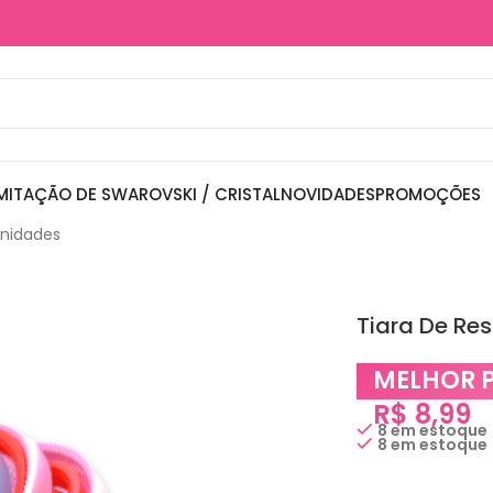
MITAÇÃO DE SWAROVSKI / CRISTAL
NOVIDADES
PROMOÇÕES
Unidades
Tiara De Re
MELHOR 
R$
8,99
8 em estoque
8 em estoque