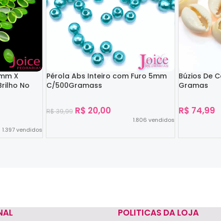
4mm X
Pérola Abs Inteiro com Furo 5mm
Búzios De 
rilho No
C/500Gramass
Gramas
R$
20,00
R$
74,99
R$
39,99
1.806
vendidos
1.397
vendidos
Ver Opções
Ver Opções
NAL
POLITICAS DA LOJA