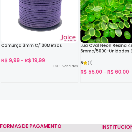
Camurça 3mm C/100Metros
Lua Oval Neon Resina 
6mmc/5000-Unidades B
Escuro
R$
9,99
R$
19,99
–
5
(1)
1.665
vendidos
R$
55,00
R$
60,00
–
Ver Opções
Ver Opções
FORMAS DE PAGAMENTO
INSTITUCIO
Read more