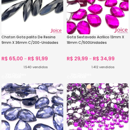
Chaton Gota palito De Resina
Gota Sextavado Acrílico 13mm X
9mm X 36mm C/200-Unidades
18mm C/500Unidades
R$
65,00
R$
91,99
R$
29,99
R$
34,99
–
–
1.540
vendidos
1.412
vendidos
Ver Opções
Ver Opções