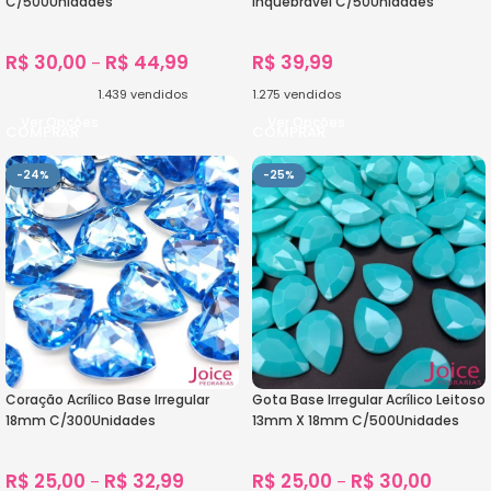
C/500Unidades
Inquebrável C/50Unidades
R$
30,00
R$
44,99
R$
39,99
–
1.439
vendidos
1.275
vendidos
Ver Opções
Ver Opções
-24%
-25%
Coração Acrílico Base Irregular
Gota Base Irregular Acrílico Leitoso
18mm C/300Unidades
13mm X 18mm C/500Unidades
R$
25,00
R$
32,99
R$
25,00
R$
30,00
–
–