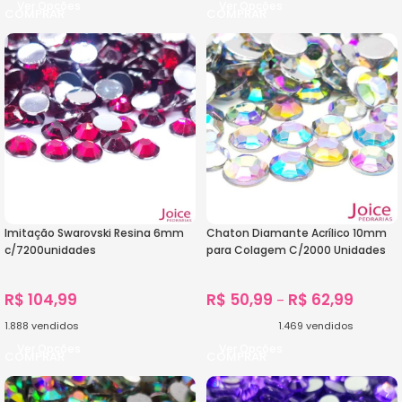
Ver Opções
Ver Opções
Imitação Swarovski Resina 6mm
Chaton Diamante Acrílico 10mm
c/7200unidades
para Colagem C/2000 Unidades
R$
104,99
R$
50,99
R$
62,99
–
1.888
vendidos
1.469
vendidos
Ver Opções
Ver Opções