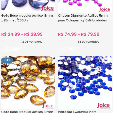
Gota Base Irregular Acrilico 18mm
Chaton Diamante Acrílico 5mm
x 25mm c/200Un
para Colagem c/10Mil Unidades
R$
24,99
R$
29,99
R$
74,99
R$
79,99
–
–
1.608
vendidos
1.620
vendidos
Ver Opções
Ver Opções
-14%
Gota Base Irregular Acrilico 10mm
Imitação Swarovski Vidro