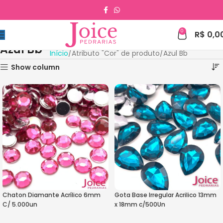
0
R$
0,0
Azul Bb
Início
Atributo "Cor" de produto
Azul Bb
Show column
Chaton Diamante Acrílico 6mm
Gota Base Irregular Acrilico 13mm
C/ 5.000un
x 18mm c/500Un