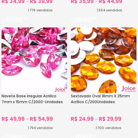
R$
34,99
R$
39,99
R$
35,99
R$
44,99
–
–
1.779
vendidos
1.554
vendidos
Ver Opções
Ver Opções
Navete Base Irregular Acrilíco
Sextavado Oval 18mm X 25mm
7mm x 15mm C/2000-Unidades
Acrílico C/200Unidades
R$
49,99
R$
54,99
R$
24,99
R$
29,99
–
–
1.794
vendidos
1.700
vendidos
Ver Opções
Ver Opções