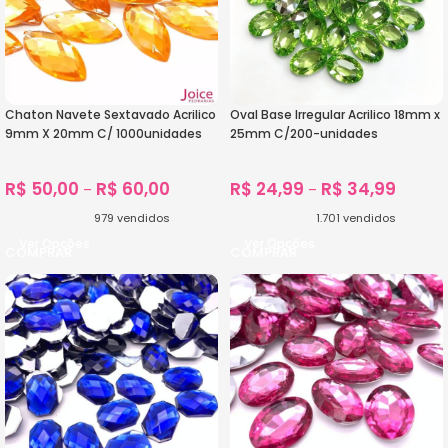
Chaton Navete Sextavado Acrilico
Oval Base Irregular Acrilico 18mm x
9mm X 20mm C/ 1000unidades
25mm C/200-unidades
R$
50,00
R$
60,00
R$
24,99
R$
34,99
–
–
979
vendidos
1.701
vendidos
Ver Opções
Ver Opções