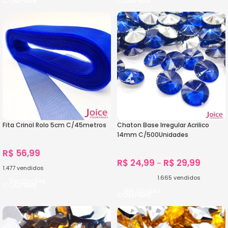
Fita Crinol Rolo 5cm C/45metros
Chaton Base Irregular Acrilico
14mm C/500Unidades
R$
56,99
R$
24,99
R$
29,99
–
1.477
vendidos
1.665
vendidos
Ver Opções
Ver Opções