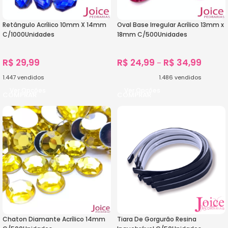
Retângulo Acrílico 10mm X 14mm
Oval Base Irregular Acrílico 13mm x
C/1000Unidades
18mm C/500Unidades
R$
29,99
R$
24,99
R$
34,99
–
1.447
vendidos
1.486
vendidos
Ver Opções
Ver Opções
Chaton Diamante Acrílico 14mm
Tiara De Gorgurão Resina