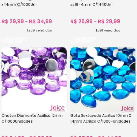
x 14mm C/1000Un
ss16=4mm C/1440Un
R$
29,99
R$
34,99
R$
26,99
R$
29,99
–
–
1.959
vendidos
1.591
vendidos
Ver Opções
Ver Opções
Chaton Diamante Acrílico 12mm
Gota Sextavado Acrílico 10mm X
C/1000Unidades
14mm Acrílico C/1000-Unidades