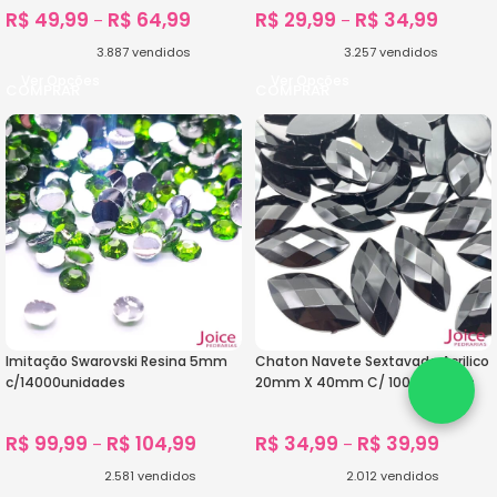
R$
49,99
R$
64,99
R$
29,99
R$
34,99
–
–
3.887
vendidos
3.257
vendidos
Ver Opções
Ver Opções
Imitação Swarovski Resina 5mm
Chaton Navete Sextavado Acrilico
c/14000unidades
20mm X 40mm C/ 100unidades
R$
99,99
R$
104,99
R$
34,99
R$
39,99
–
–
2.581
vendidos
2.012
vendidos