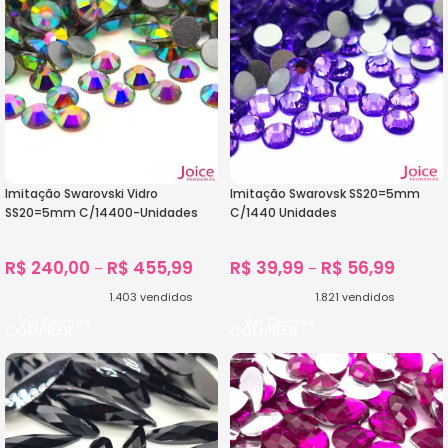
Imitação Swarovski Vidro
Imitação Swarovsk SS20=5mm
SS20=5mm C/14400-Unidades
C/1440 Unidades
R$
240,00
R$
455,99
R$
39,99
R$
56,99
–
–
1.403
vendidos
1.821
vendidos
Ver Opções
Ver Opções