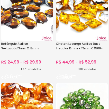
Retângulo Acrílico
Chaton Losango Acrilico Base
Sextavado13mm X 18mm
Irregular 12mm X 19mm C/500-
C/500Unidades
Unidades
R$
24,99
R$
29,99
R$
44,99
R$
52,99
–
–
1.276
vendidos
988
vendidos
Ver Opções
Ver Opções