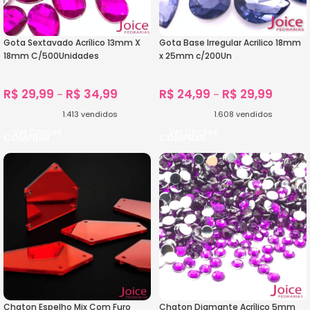
Gota Sextavado Acrílico 13mm X
Gota Base Irregular Acrilico 18mm
18mm C/500Unidades
x 25mm c/200Un
R$
29,99
R$
34,99
R$
24,99
R$
29,99
–
–
1.413
vendidos
1.608
vendidos
Ver Opções
Ver Opções
Chaton Espelho Mix Com Furo
Chaton Diamante Acrílico 5mm