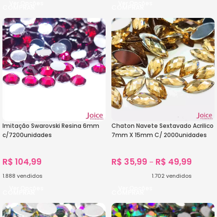
Ver Opções
Ver Opções
Imitação Swarovski Resina 6mm
Chaton Navete Sextavado Acrilico
c/7200unidades
7mm X 15mm C/ 2000unidades
R$
104,99
R$
35,99
R$
49,99
–
1.888
vendidos
1.702
vendidos
Ver Opções
Ver Opções