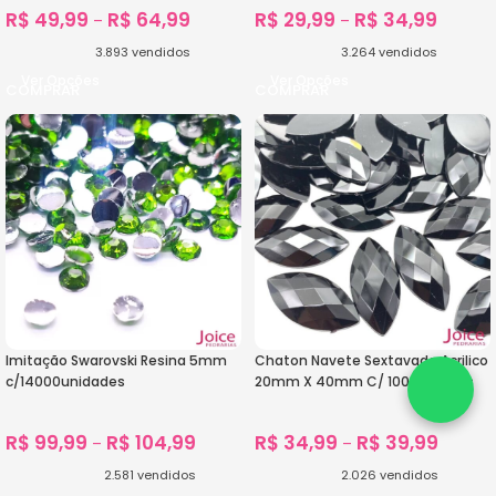
R$
49,99
R$
64,99
R$
29,99
R$
34,99
–
–
3.893
vendidos
3.264
vendidos
Ver Opções
Ver Opções
Imitação Swarovski Resina 5mm
Chaton Navete Sextavado Acrilico
c/14000unidades
20mm X 40mm C/ 100unidades
R$
99,99
R$
104,99
R$
34,99
R$
39,99
–
–
2.581
vendidos
2.026
vendidos