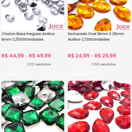
Chaton Base Irregular Acrilico
Sextavado Oval 18mm X 25mm
6mm C/5000Unidades
Acrílico C/200Unidades
R$
44,99
R$
49,99
R$
24,99
R$
29,99
–
–
1.272
vendidos
1.700
vendidos
Ver Opções
Ver Opções