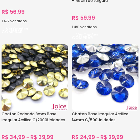
– 45cm de Largura
R$
56,99
R$
59,99
1.477
vendidos
1.491
vendidos
Ver Opções
Ver Opções
Chaton Redondo 8mm Base
Chaton Base Irregular Acrilico
Irregular Acrílico C/2000Unidades
14mm C/500Unidades
R$
34,99
R$
39,99
R$
24,99
R$
29,99
–
–