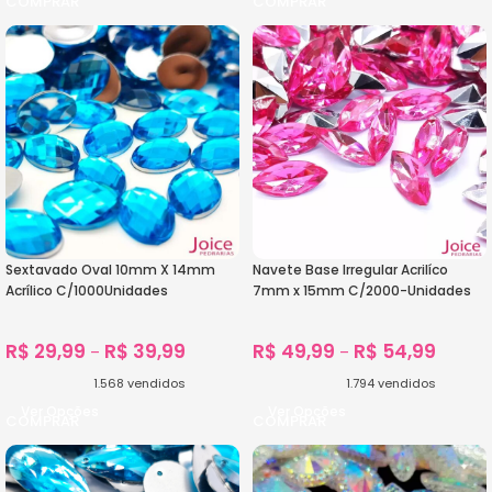
Sextavado Oval 10mm X 14mm
Navete Base Irregular Acrilíco
Acrílico C/1000Unidades
7mm x 15mm C/2000-Unidades
R$
29,99
R$
39,99
R$
49,99
R$
54,99
–
–
1.568
vendidos
1.794
vendidos
Ver Opções
Ver Opções