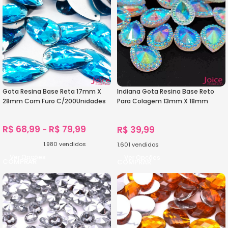
Gota Resina Base Reta 17mm X
Indiana Gota Resina Base Reto
28mm Com Furo C/200Unidades
Para Colagem 13mm X 18mm
C/300Unidades
R$
68,99
R$
79,99
R$
39,99
–
1.980
vendidos
1.601
vendidos
Ver Opções
Ver Opções