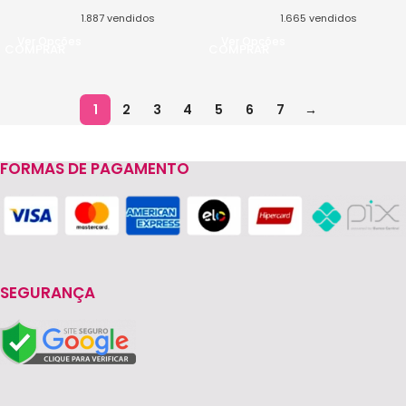
1.887
vendidos
1.665
vendidos
Ver Opções
Ver Opções
1
2
3
4
5
6
7
→
FORMAS DE PAGAMENTO
SEGURANÇA