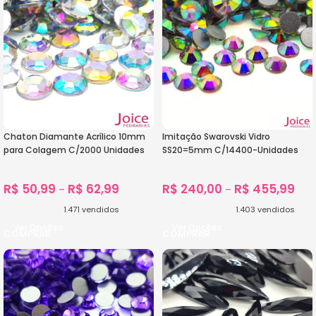
Chaton Diamante Acrílico 10mm
Imitação Swarovski Vidro
para Colagem C/2000 Unidades
SS20=5mm C/14400-Unidades
R$
50,99
R$
62,99
R$
240,00
R$
455,99
–
–
1.471
vendidos
1.403
vendidos
Ver Opções
Ver Opções