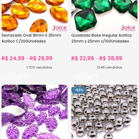
Sextavado Oval 18mm X 25mm
Quadrado Base Irregular Acrilico
Acrílico C/200Unidades
23mm x 23mm c/100Unidades
R$
24,99
R$
29,99
R$
32,99
R$
38,99
–
–
1.700
vendidos
1.549
vendidos
Ver Opções
Ver Opções
-50%