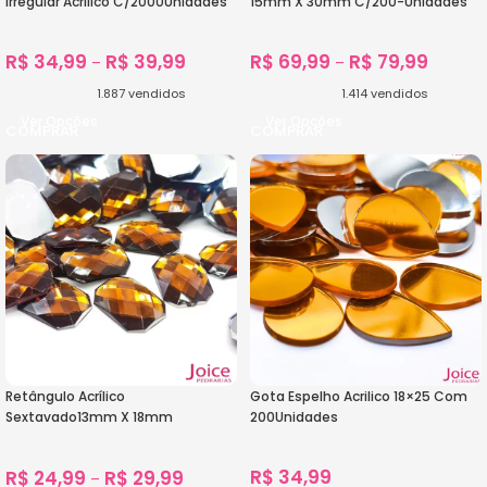
Irregular Acrílico C/2000Unidades
15mm X 30mm C/200-Unidades
R$
34,99
R$
39,99
R$
69,99
R$
79,99
–
–
1.887
vendidos
1.414
vendidos
Ver Opções
Ver Opções
Retângulo Acrílico
Gota Espelho Acrilico 18×25 Com
Sextavado13mm X 18mm
200Unidades
C/500Unidades
R$
34,99
R$
24,99
R$
29,99
–