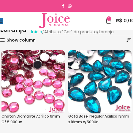
0
R$
0,0
Laranja
Início
Atributo "Cor" de produto
Laranja
Show column
Chaton Diamante Acrílico 6mm
Gota Base Irregular Acrilico 13mm
C/ 5.000un
x 18mm c/500Un