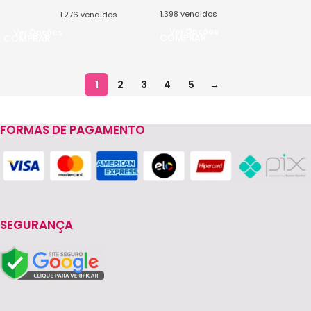
1.398
vendidos
1.276
vendidos
Ver Opções
Ver Opções
1
2
3
4
5
→
FORMAS DE PAGAMENTO
SEGURANÇA