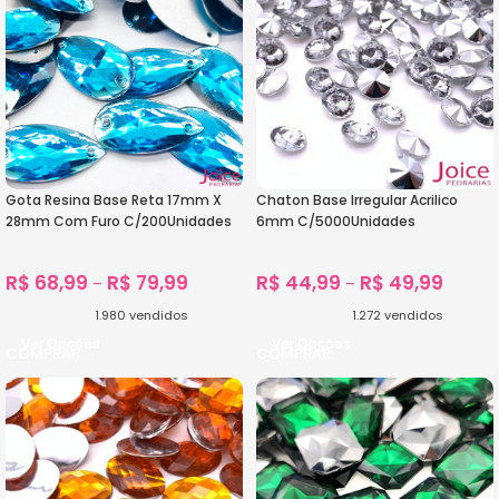
Gota Resina Base Reta 17mm X
Chaton Base Irregular Acrilico
28mm Com Furo C/200Unidades
6mm C/5000Unidades
R$
68,99
R$
79,99
R$
44,99
R$
49,99
–
–
1.980
vendidos
1.272
vendidos
Ver Opções
Ver Opções