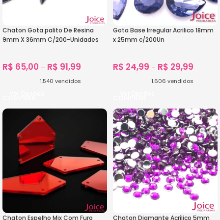
Chaton Gota palito De Resina
Gota Base Irregular Acrilico 18mm
9mm X 36mm C/200-Unidades
x 25mm c/200Un
R$
65,00
R$
91,99
R$
24,99
R$
29,99
–
–
1.540
vendidos
1.606
vendidos
Ver Opções
Ver Opções
Chaton Espelho Mix Com Furo
Chaton Diamante Acrílico 5mm