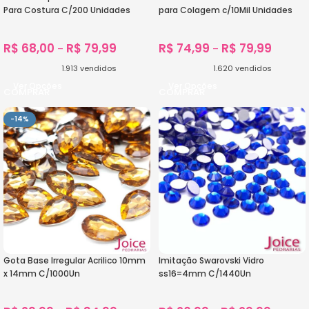
Para Costura C/200 Unidades
para Colagem c/10Mil Unidades
R$
68,00
R$
79,99
R$
74,99
R$
79,99
–
–
1.913
vendidos
1.620
vendidos
Ver Opções
Ver Opções
-14%
Gota Base Irregular Acrilico 10mm
Imitação Swarovski Vidro
x 14mm C/1000Un
ss16=4mm C/1440Un