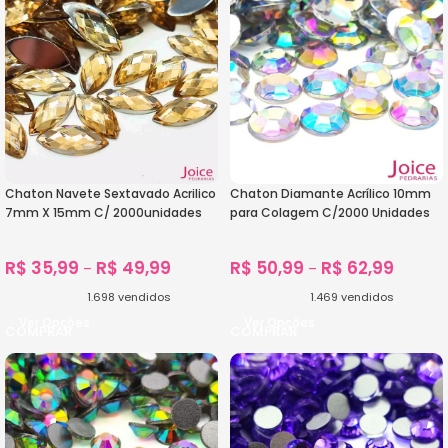
Chaton Navete Sextavado Acrilico
Chaton Diamante Acrílico 10mm
7mm X 15mm C/ 2000unidades
para Colagem C/2000 Unidades
R$
35,99
R$
49,99
R$
50,99
R$
62,99
–
–
1.698
vendidos
1.469
vendidos
Ver Opções
Ver Opções