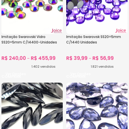
Imitação Swarovski Vidro
Imitação Swarovsk SS20=5mm
SS20=5mm C/14400-Unidades
C/1440 Unidades
R$
240,00
R$
455,99
R$
39,99
R$
56,99
–
–
1.402
vendidos
1.821
vendidos
Ver Opções
Ver Opções