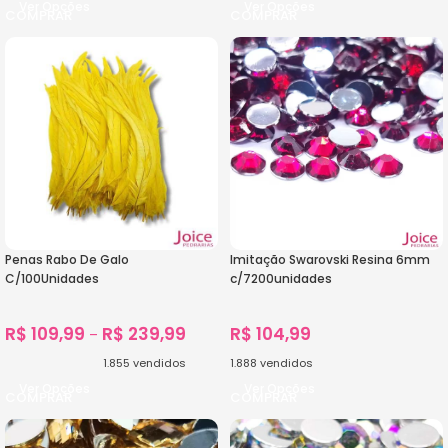
Ver Opções
Ver Opções
Penas Rabo De Galo
Imitação Swarovski Resina 6mm
C/100Unidades
c/7200unidades
R$
109,99
R$
239,99
R$
104,99
–
1.855
vendidos
1.888
vendidos
Ver Opções
Ver Opções