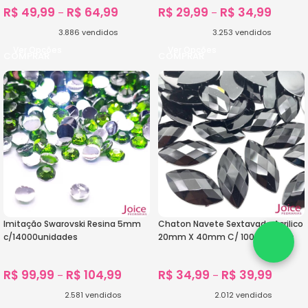
R$
49,99
R$
64,99
R$
29,99
R$
34,99
–
–
3.886
vendidos
3.253
vendidos
Ver Opções
Ver Opções
Imitação Swarovski Resina 5mm
Chaton Navete Sextavado Acrilico
c/14000unidades
20mm X 40mm C/ 100unidades
R$
99,99
R$
104,99
R$
34,99
R$
39,99
–
–
2.581
vendidos
2.012
vendidos