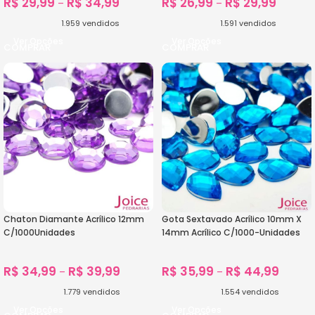
R$
29,99
R$
34,99
R$
26,99
R$
29,99
–
–
1.959
vendidos
1.591
vendidos
Ver Opções
Ver Opções
Chaton Diamante Acrílico 12mm
Gota Sextavado Acrílico 10mm X
C/1000Unidades
14mm Acrílico C/1000-Unidades
R$
34,99
R$
39,99
R$
35,99
R$
44,99
–
–
1.779
vendidos
1.554
vendidos
Ver Opções
Ver Opções