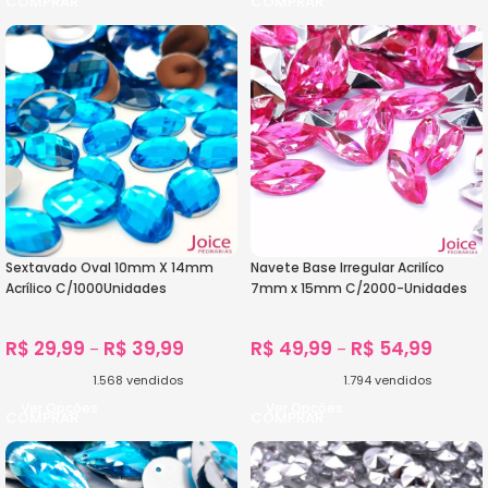
Sextavado Oval 10mm X 14mm
Navete Base Irregular Acrilíco
Acrílico C/1000Unidades
7mm x 15mm C/2000-Unidades
R$
29,99
R$
39,99
R$
49,99
R$
54,99
–
–
1.568
vendidos
1.794
vendidos
Ver Opções
Ver Opções