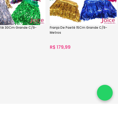
aetê 30Cm Grande C/9-
Franja De Paetê 15Cm Grande C/9-
Metros
R$
179,99
s
1.281
vendidos
s
Ver Opções