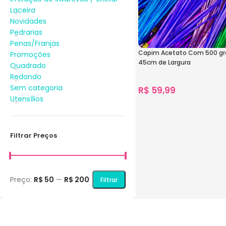
Laceira
Novidades
Pedrarias
Penas/Franjas
Capim Acetato Com 500 g
Promoções
45cm de Largura
Quadrado
Redondo
Sem categoria
R$
59,99
Utensílios
1.491
vendidos
Ver Opções
Filtrar Preços
Preço:
R$ 50
—
R$ 200
Filtrar