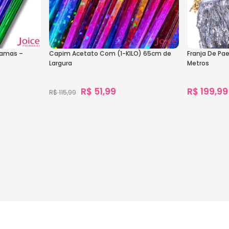
ramas –
Capim Acetato Com (1-KILO) 65cm de
Franja De P
Largura
Metros
R$
51,99
R$
199,99
R$
115,99
1.094
vendidos
1.330
vendido
Ver Opções
Ver Opçõe