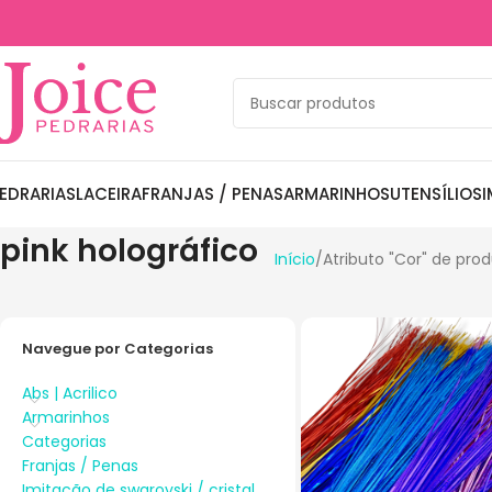
EDRARIAS
LACEIRA
FRANJAS / PENAS
ARMARINHOS
UTENSÍLIOS
I
pink holográfico
Início
Atributo "Cor" de pro
Navegue por Categorias
Abs | Acrilico
Armarinhos
Categorias
Franjas / Penas
Imitação de swarovski / cristal