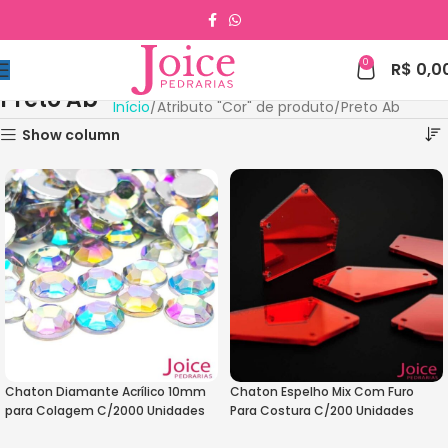
0
R$
0,0
Preto Ab
Início
Atributo "Cor" de produto
Preto Ab
Show column
Chaton Diamante Acrílico 10mm
Chaton Espelho Mix Com Furo
para Colagem C/2000 Unidades
Para Costura C/200 Unidades