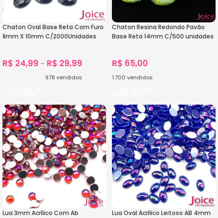
Chaton Oval Base Reta Com Furo
Chaton Resina Redondo Pavão
8mm X 10mm C/2000Unidades
Base Reta 14mm C/500 unidades
R$
24,99
R$
29,99
R$
65,00
–
978
vendidos
1.700
vendidos
Ver Opções
Ver Opções
Lua 3mm Acrílico Com Ab
Lua Oval Acrílico Leitoso AB 4mm