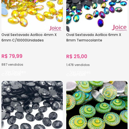
Oval Sextavado Acrílico 4mm X
Oval Sextavado Acrílico 6mm X
6mm C/10000Unidades
8mm Termocolante
C/5000Unidades
R$
79,99
R$
25,00
887
vendidos
1.478
vendidos
Ver Opções
Ver Opções