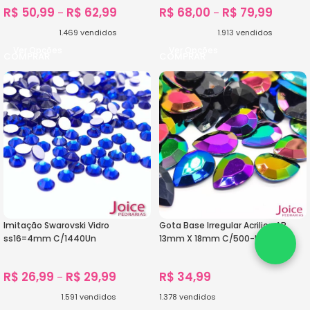
R$
50,99
R$
62,99
R$
68,00
R$
79,99
–
–
1.469
vendidos
1.913
vendidos
Ver Opções
Ver Opções
Imitação Swarovski Vidro
Gota Base Irregular Acrilico AB
ss16=4mm C/1440Un
13mm X 18mm C/500-Unidades
R$
26,99
R$
29,99
R$
34,99
–
1.591
vendidos
1.378
vendidos