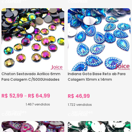
Chaton Sextavado Acrílico 6mm
Indiana Gota Base Reto ab Para
Para Colagem C/5000Unidades
Colagem 10mm x 14mm
C/500Unidades
R$
52,99
R$
64,99
R$
46,99
–
1.467
vendidos
1.722
vendidos
Ver Opções
Ver Opções