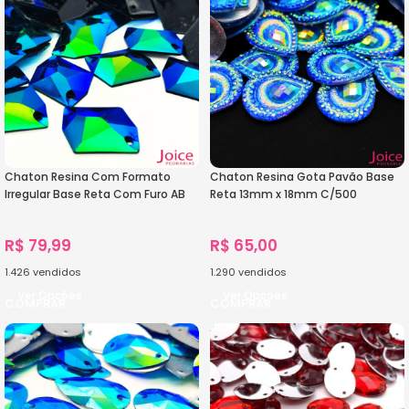
Chaton Resina Com Formato
Chaton Resina Gota Pavão Base
Irregular Base Reta Com Furo AB
Reta 13mm x 18mm C/500
21mm × 26mm C/200unidades
unidades
R$
79,99
R$
65,00
1.426
vendidos
1.290
vendidos
Ver Opções
Ver Opções