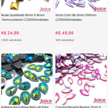
Nude Quadrado 8mm X 8mm
Gota Com Ab 3mm X10mm
Termocolante C/2000Unidades
C/10000Unidades
R$
24,99
R$
49,99
1.400
vendidos
939
vendidos
Ver Opções
Ver Opções
Indiana Gota Base Reto ab Para
Concha Navete Resina 7mm X