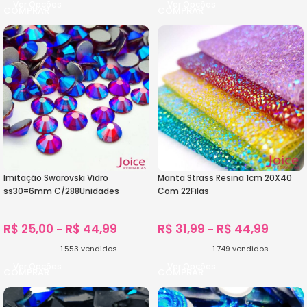
Ver Opções
Ver Opções
Imitação Swarovski Vidro
Manta Strass Resina 1cm 20X40
ss30=6mm C/288Unidades
Com 22Filas
R$
25,00
R$
44,99
R$
31,99
R$
44,99
–
–
1.553
vendidos
1.749
vendidos
Ver Opções
Ver Opções