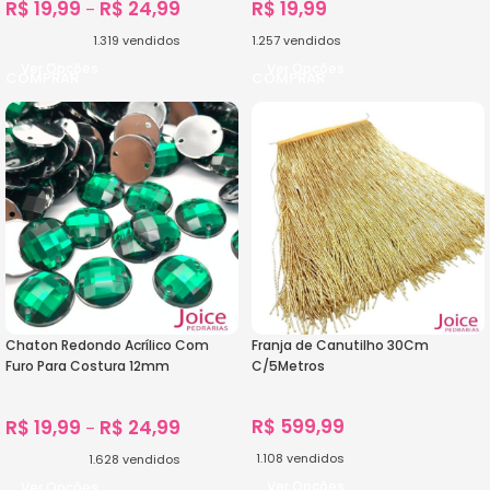
R$
19,99
R$
24,99
R$
19,99
–
1.319
vendidos
1.257
vendidos
Ver Opções
Ver Opções
Chaton Redondo Acrílico Com
Franja de Canutilho 30Cm
Furo Para Costura 12mm
C/5Metros
C/1000Unidades
R$
599,99
R$
19,99
R$
24,99
–
1.108
vendidos
1.628
vendidos
Ver Opções
Ver Opções