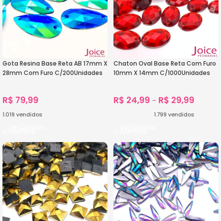
Gota Resina Base Reta AB 17mm X
Chaton Oval Base Reta Com Furo
28mm Com Furo C/200Unidades
10mm X 14mm C/1000Unidades
R$
79,99
R$
24,99
R$
29,99
–
1.019
vendidos
1.799
vendidos
Ver Opções
Ver Opções