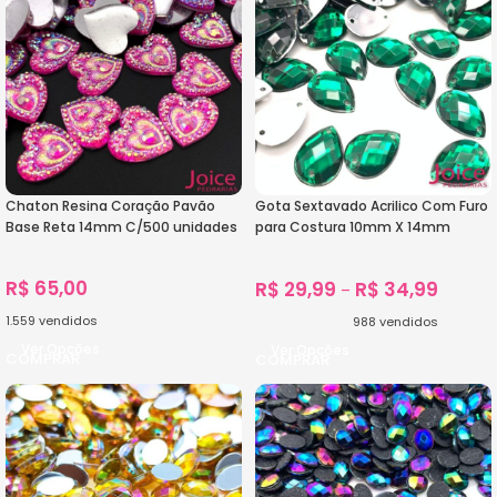
Chaton Resina Coração Pavão
Gota Sextavado Acrilico Com Furo
Base Reta 14mm C/500 unidades
para Costura 10mm X 14mm
C/500Un
R$
65,00
R$
29,99
R$
34,99
–
1.559
vendidos
988
vendidos
Ver Opções
Ver Opções