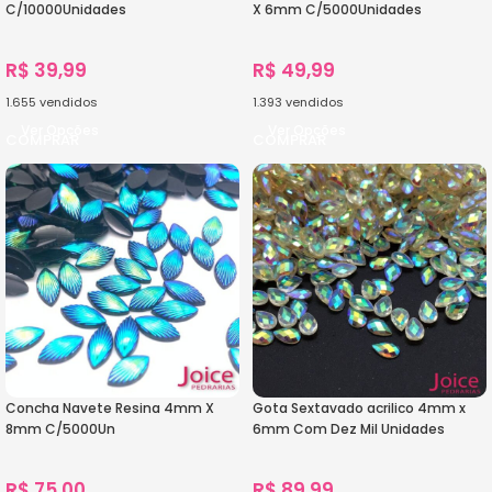
C/10000Unidades
X 6mm C/5000Unidades
R$
39,99
R$
49,99
1.655
vendidos
1.393
vendidos
Ver Opções
Ver Opções
Concha Navete Resina 4mm X
Gota Sextavado acrilico 4mm x
8mm C/5000Un
6mm Com Dez Mil Unidades
R$
75,00
R$
89,99