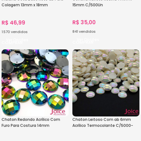
Colagem 13mm x 18mm
15mm C/500Un
C/200Unidades
R$
35,00
R$
46,99
841
vendidos
1.570
vendidos
Ver Opções
Ver Opções
Chaton Redondo Acrílico Com
Chaton Leitoso Com ab 6mm
Furo Para Costura 14mm
Acrílico Termocolante C/5000-
C/500Unidades
Unidades