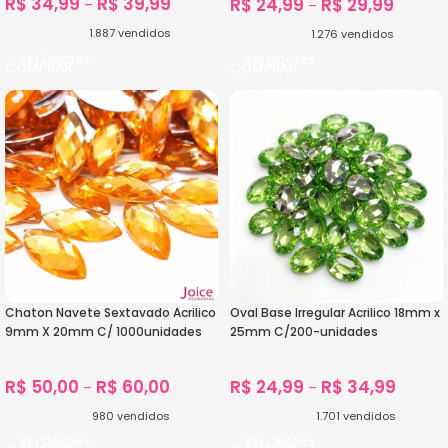
R$
34,99
R$
39,99
R$
24,99
R$
29,99
–
–
1.887
vendidos
1.276
vendidos
Ver Opções
Ver Opções
Chaton Navete Sextavado Acrilico
Oval Base Irregular Acrilico 18mm x
9mm X 20mm C/ 1000unidades
25mm C/200-unidades
R$
50,00
R$
60,00
R$
24,99
R$
34,99
–
–
980
vendidos
1.701
vendidos
Ver Opções
Ver Opções