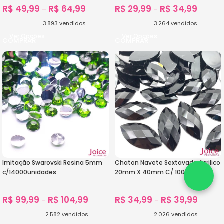
R$
49,99
R$
64,99
R$
29,99
R$
34,99
–
–
3.893
vendidos
3.264
vendidos
Ver Opções
Ver Opções
Imitação Swarovski Resina 5mm
Chaton Navete Sextavado Acrilico
c/14000unidades
20mm X 40mm C/ 100unidades
R$
99,99
R$
104,99
R$
34,99
R$
39,99
–
–
2.582
vendidos
2.026
vendidos