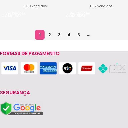
1.160
vendidos
1.192
vendidos
Ver Opções
Ver Opções
1
2
3
4
5
→
FORMAS DE PAGAMENTO
SEGURANÇA