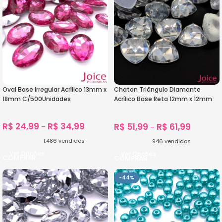
Oval Base Irregular Acrílico 13mm x
Chaton Triângulo Diamante
18mm C/500Unidades
Acrílico Base Reta 12mm x 12mm
C/1000-Unidades
R$
24,99
R$
34,99
R$
51,99
R$
61,99
–
–
1.486
vendidos
946
vendidos
Ver Opções
Ver Opções
-44%