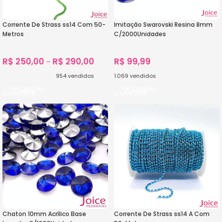
Corrente De Strass ss14 Com 50-
Imitação Swarovski Resina 8mm
Metros
C/2000Unidades
R$
250,00
R$
290,00
R$
99,99
–
954
vendidos
1.069
vendidos
Ver Opções
Ver Opções
Chaton 10mm Acrílico Base
Corrente De Strass ss14 A Com