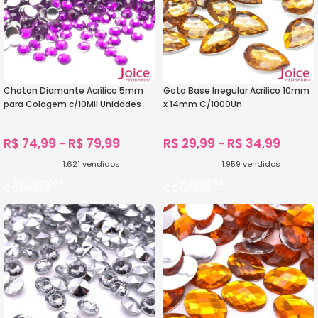
Chaton Diamante Acrílico 5mm
Gota Base Irregular Acrilico 10mm
para Colagem c/10Mil Unidades
x 14mm C/1000Un
R$
74,99
R$
79,99
R$
29,99
R$
34,99
–
–
1.621
vendidos
1.959
vendidos
Ver Opções
Ver Opções