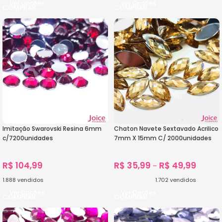
Ver Opções
Ver Opções
Imitação Swarovski Resina 6mm
Chaton Navete Sextavado Acrilico
c/7200unidades
7mm X 15mm C/ 2000unidades
R$
104,99
R$
35,99
R$
49,99
–
1.888
vendidos
1.702
vendidos
Ver Opções
Ver Opções