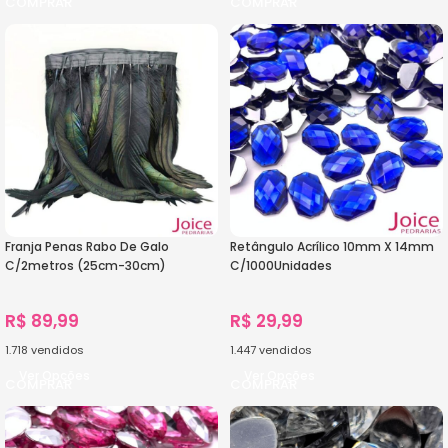
Franja Penas Rabo De Galo
Retângulo Acrílico 10mm X 14mm
C/2metros (25cm-30cm)
C/1000Unidades
R$
89,99
R$
29,99
1.718
vendidos
1.447
vendidos
Ver Opções
Ver Opções