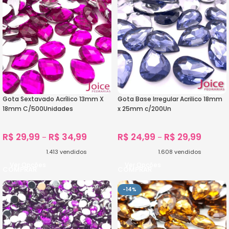
Gota Sextavado Acrílico 13mm X
Gota Base Irregular Acrilico 18mm
18mm C/500Unidades
x 25mm c/200Un
R$
29,99
R$
34,99
R$
24,99
R$
29,99
–
–
1.413
vendidos
1.608
vendidos
Ver Opções
Ver Opções
-14%