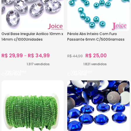
Oval Base Irregular Acrilico 10mm x
Pérola Abs Inteiro Com Furo
14mm c/1000Unidades
Passante 6mm C/500Gramass
R$
29,99
R$
34,99
R$
25,00
–
R$
44,99
1.317
vendidos
1.821
vendidos
Ver Opções
Ver Opções