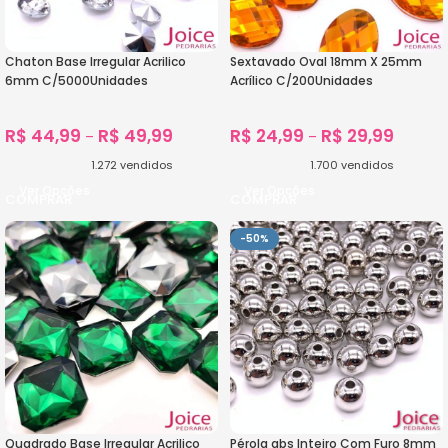
Chaton Base Irregular Acrilico
Sextavado Oval 18mm X 25mm
6mm C/5000Unidades
Acrílico C/200Unidades
R$
44,99
R$
49,99
R$
24,99
R$
29,99
–
–
1.272
vendidos
1.700
vendidos
Ver Opções
Ver Opções
-50%
Quadrado Base Irregular Acrilico
Pérola abs Inteiro Com Furo 8mm