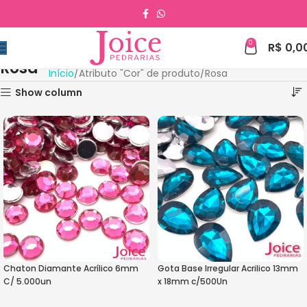
0
R$
0,0
Rosa
Início
Atributo "Cor" de produto
Rosa
Show column
Chaton Diamante Acrílico 6mm
Gota Base Irregular Acrilico 13mm
C/ 5.000un
x 18mm c/500Un