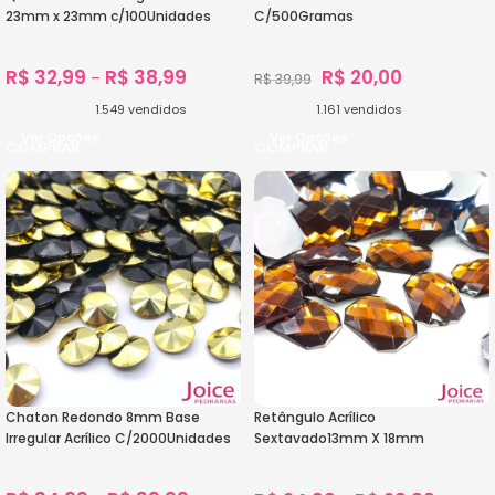
23mm x 23mm c/100Unidades
C/500Gramas
R$
32,99
R$
38,99
R$
20,00
–
R$
39,99
1.549
vendidos
1.161
vendidos
Ver Opções
Ver Opções
Chaton Redondo 8mm Base
Retângulo Acrílico
Irregular Acrílico C/2000Unidades
Sextavado13mm X 18mm
C/500Unidades