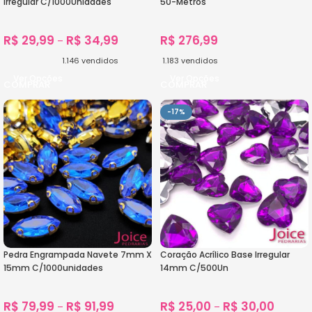
Irregular C/1000Unidades
50-Metros
R$
29,99
R$
34,99
R$
276,99
–
1.146
vendidos
1.183
vendidos
Ver Opções
Ver Opções
-17%
Pedra Engrampada Navete 7mm X
Coração Acrílico Base Irregular
15mm C/1000unidades
14mm C/500Un
R$
79,99
R$
91,99
R$
25,00
R$
30,00
–
–