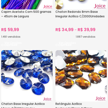
Capim Acetato Com 500 gramas
Chaton Redondo 8mm Base
– 45cm de Largura
Irregular Acrílico C/2000Unidades
R$
59,99
R$
34,99
R$
39,99
–
1.491
vendidos
1.887
vendidos
Ver Opções
Ver Opções
Chaton Base Irregular Acrilico
Retângulo Acrílico