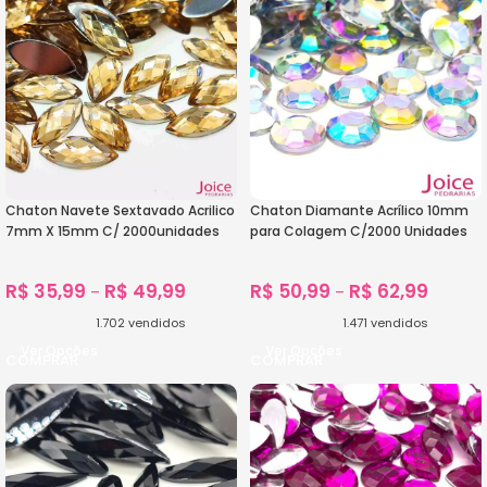
Chaton Navete Sextavado Acrilico
Chaton Diamante Acrílico 10mm
7mm X 15mm C/ 2000unidades
para Colagem C/2000 Unidades
R$
35,99
R$
49,99
R$
50,99
R$
62,99
–
–
1.702
vendidos
1.471
vendidos
Ver Opções
Ver Opções