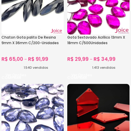
Chaton Gota palito De Resina
Gota Sextavado Acrílico 13mm X
9mm X 36mm C/200-Unidades
18mm C/500Unidades
R$
65,00
R$
91,99
R$
29,99
R$
34,99
–
–
1.540
vendidos
1.413
vendidos
Ver Opções
Ver Opções