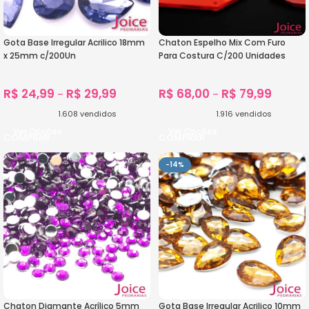
Gota Base Irregular Acrilico 18mm
Chaton Espelho Mix Com Furo
x 25mm c/200Un
Para Costura C/200 Unidades
R$
24,99
R$
29,99
R$
68,00
R$
79,99
–
–
1.608
vendidos
1.916
vendidos
Ver Opções
Ver Opções
-14%
Chaton Diamante Acrílico 5mm
Gota Base Irregular Acrilico 10mm