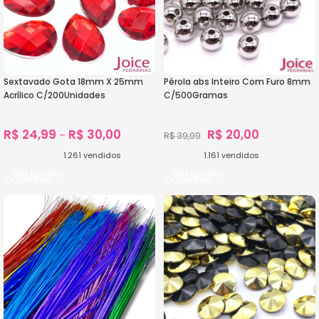
Sextavado Gota 18mm X 25mm
Pérola abs Inteiro Com Furo 8mm
Acrílico C/200Unidades
C/500Gramas
R$
24,99
R$
30,00
R$
20,00
–
R$
39,99
1.261
vendidos
1.161
vendidos
Ver Opções
Ver Opções