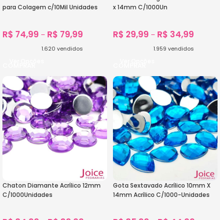
para Colagem c/10Mil Unidades
x 14mm C/1000Un
R$
74,99
R$
79,99
R$
29,99
R$
34,99
–
–
1.620
vendidos
1.959
vendidos
Ver Opções
Ver Opções
Chaton Diamante Acrílico 12mm
Gota Sextavado Acrílico 10mm X
C/1000Unidades
14mm Acrílico C/1000-Unidades