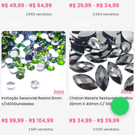
R$
49,99
R$
64,99
R$
29,99
R$
34,99
–
–
3.893
vendidos
3.264
vendidos
Ver Opções
Ver Opções
Imitação Swarovski Resina 5mm
Chaton Navete Sextavado Acrilico
c/14000unidades
20mm X 40mm C/ 100unidades
R$
99,99
R$
104,99
R$
34,99
R$
39,99
–
–
2.581
vendidos
2.026
vendidos