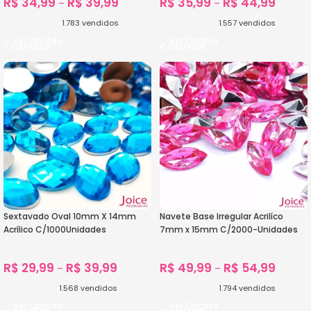
R$
34,99
R$
39,99
R$
35,99
R$
44,99
–
–
1.783
vendidos
1.557
vendidos
Ver Opções
Ver Opções
Sextavado Oval 10mm X 14mm
Navete Base Irregular Acrilíco
Acrílico C/1000Unidades
7mm x 15mm C/2000-Unidades
R$
29,99
R$
39,99
R$
49,99
R$
54,99
–
–
1.568
vendidos
1.794
vendidos
Ver Opções
Ver Opções