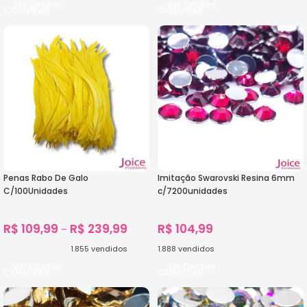
Ver Opções
Ver Opções
Penas Rabo De Galo
Imitação Swarovski Resina 6mm
C/100Unidades
c/7200unidades
R$
109,99
R$
239,99
R$
104,99
–
1.855
vendidos
1.888
vendidos
Ver Opções
Ver Opções