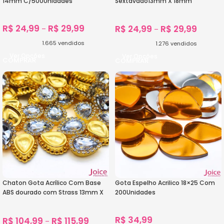
14mm C/500Unidades
Sextavado13mm X 18mm
C/500Unidades
R$
24,99
R$
29,99
R$
24,99
R$
29,99
–
–
1.665
vendidos
1.276
vendidos
Ver Opções
Ver Opções
Chaton Gota Acrílico Com Base
Gota Espelho Acrilico 18×25 Com
ABS dourado com Strass 13mm X
200Unidades
18mm C/500-Unidades
R$
34,99
R$
104,99
R$
115,99
–