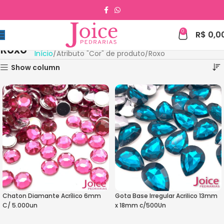
0
R$
0,0
Roxo
Início
Atributo "Cor" de produto
Roxo
Show column
Chaton Diamante Acrílico 6mm
Gota Base Irregular Acrilico 13mm
C/ 5.000un
x 18mm c/500Un