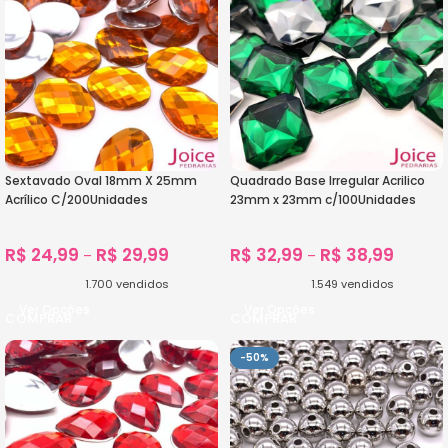
Sextavado Oval 18mm X 25mm
Quadrado Base Irregular Acrilico
Acrílico C/200Unidades
23mm x 23mm c/100Unidades
R$
24,99
R$
29,99
R$
32,99
R$
38,99
–
–
1.700
vendidos
1.549
vendidos
Ver Opções
Ver Opções
-50%