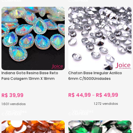
Indiana Gota Resina Base Reto
Chaton Base Irregular Acrilico
Para Colagem 13mm X 18mm
6mm C/5000Unidades
C/300Unidades
R$
44,99
R$
49,99
R$
39,99
–
1.272
vendidos
1.601
vendidos
Ver Opções
Ver Opções