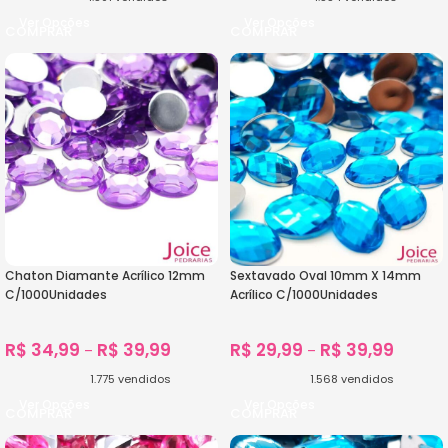
Ver Opções
Ver Opções
Chaton Diamante Acrílico 12mm
Sextavado Oval 10mm X 14mm
C/1000Unidades
Acrílico C/1000Unidades
R$
34,99
R$
39,99
R$
29,99
R$
39,99
–
–
1.775
vendidos
1.568
vendidos
Ver Opções
Ver Opções