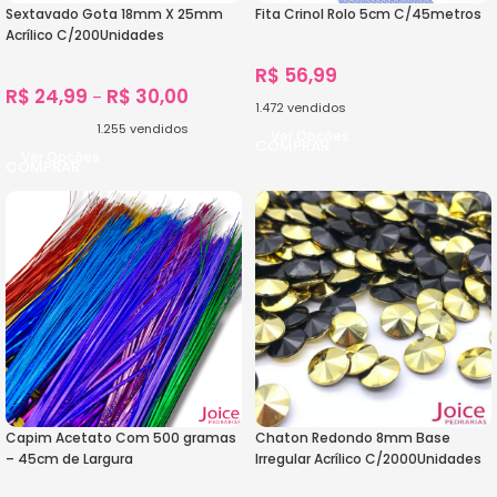
Sextavado Gota 18mm X 25mm
Fita Crinol Rolo 5cm C/45metros
Acrílico C/200Unidades
R$
56,99
R$
24,99
R$
30,00
–
1.472
vendidos
1.255
vendidos
Ver Opções
Ver Opções
Capim Acetato Com 500 gramas
Chaton Redondo 8mm Base
– 45cm de Largura
Irregular Acrílico C/2000Unidades