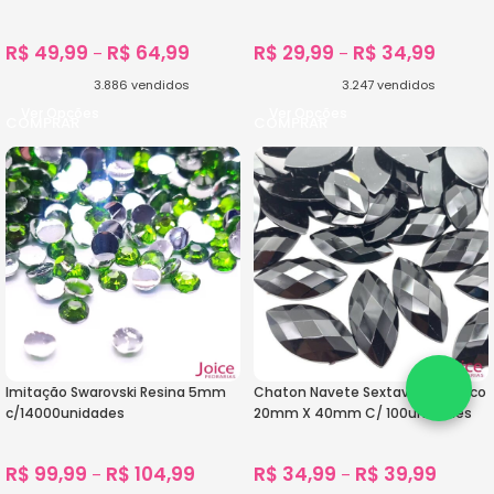
R$
49,99
R$
64,99
R$
29,99
R$
34,99
–
–
3.886
vendidos
3.247
vendidos
Ver Opções
Ver Opções
Imitação Swarovski Resina 5mm
Chaton Navete Sextavado Acrilico
c/14000unidades
20mm X 40mm C/ 100unidades
R$
99,99
R$
104,99
R$
34,99
R$
39,99
–
–