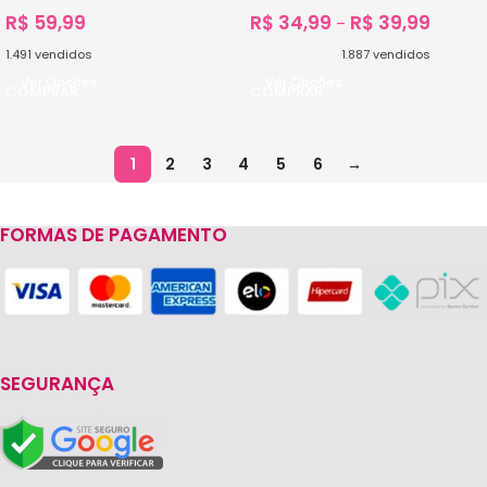
R$
59,99
R$
34,99
R$
39,99
–
1.491
vendidos
1.887
vendidos
Ver Opções
Ver Opções
1
2
3
4
5
6
→
FORMAS DE PAGAMENTO
SEGURANÇA