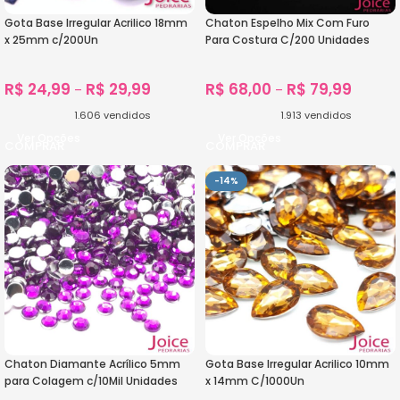
Gota Base Irregular Acrilico 18mm
Chaton Espelho Mix Com Furo
x 25mm c/200Un
Para Costura C/200 Unidades
R$
24,99
R$
29,99
R$
68,00
R$
79,99
–
–
1.606
vendidos
1.913
vendidos
Ver Opções
Ver Opções
-14%
Chaton Diamante Acrílico 5mm
Gota Base Irregular Acrilico 10mm
para Colagem c/10Mil Unidades
x 14mm C/1000Un