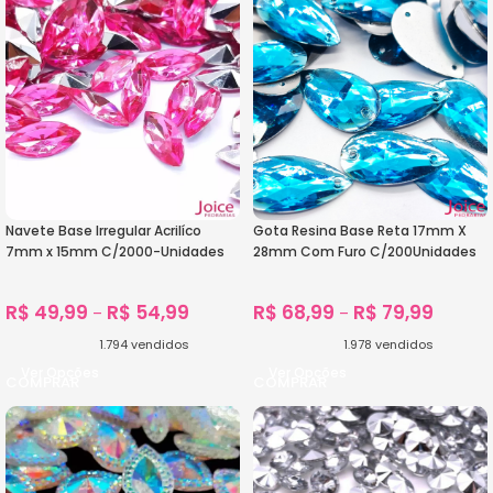
Navete Base Irregular Acrilíco
Gota Resina Base Reta 17mm X
7mm x 15mm C/2000-Unidades
28mm Com Furo C/200Unidades
R$
49,99
R$
54,99
R$
68,99
R$
79,99
–
–
1.794
vendidos
1.978
vendidos
Ver Opções
Ver Opções