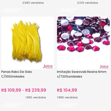
2.580
vendidos
2.010
vendidos
Ver Opções
Ver Opções
Penas Rabo De Galo
Imitação Swarovski Resina 6mm
C/100Unidades
c/7200unidades
R$
109,99
R$
239,99
R$
104,99
–
1.855
vendidos
1.886
vendidos
Ver Opções
Ver Opções