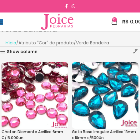
0
R$
0,0
Verde Bandeira
Início
Atributo "Cor" de produto
Verde Bandeira
Show column
Chaton Diamante Acrílico 6mm
Gota Base Irregular Acrilico 13mm
C/ 5.000un
x 18mm c/500Un