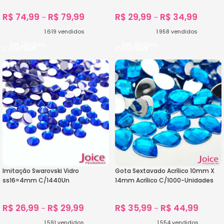
R$
74,99
R$
79,99
R$
29,99
R$
34,99
–
–
1.619
vendidos
1.958
vendidos
Ver Opções
Ver Opções
Imitação Swarovski Vidro
Gota Sextavado Acrílico 10mm X
ss16=4mm C/1440Un
14mm Acrílico C/1000-Unidades
R$
26,99
R$
29,99
R$
35,99
R$
44,99
–
–
1.591
vendidos
1.554
vendidos