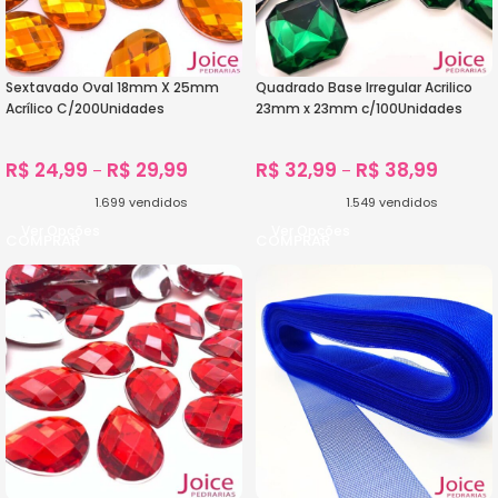
Sextavado Oval 18mm X 25mm
Quadrado Base Irregular Acrilico
Acrílico C/200Unidades
23mm x 23mm c/100Unidades
R$
24,99
R$
29,99
R$
32,99
R$
38,99
–
–
1.699
vendidos
1.549
vendidos
Ver Opções
Ver Opções