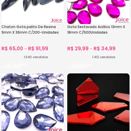
Chaton Gota palito De Resina
Gota Sextavado Acrílico 13mm X
9mm X 36mm C/200-Unidades
18mm C/500Unidades
R$
65,00
R$
91,99
R$
29,99
R$
34,99
–
–
1.540
vendidos
1.412
vendidos
Ver Opções
Ver Opções