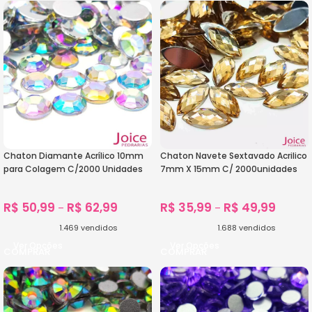
Chaton Diamante Acrílico 10mm
Chaton Navete Sextavado Acrilico
para Colagem C/2000 Unidades
7mm X 15mm C/ 2000unidades
R$
50,99
R$
62,99
R$
35,99
R$
49,99
–
–
1.469
vendidos
1.688
vendidos
Ver Opções
Ver Opções