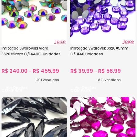
Imitação Swarovski Vidro
Imitação Swarovsk SS20=5mm
SS20=5mm C/14400-Unidades
C/1440 Unidades
R$
240,00
R$
455,99
R$
39,99
R$
56,99
–
–
1.401
vendidos
1.821
vendidos
Ver Opções
Ver Opções