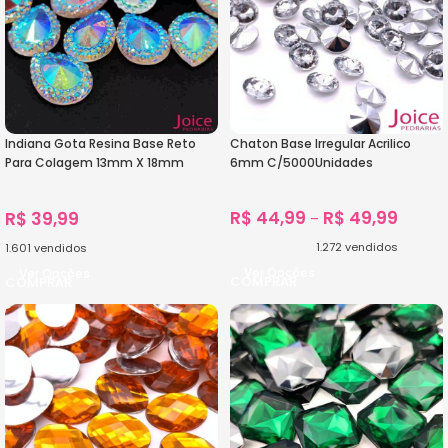
Indiana Gota Resina Base Reto
Chaton Base Irregular Acrilico
Para Colagem 13mm X 18mm
6mm C/5000Unidades
C/300Unidades
R$
44,99
R$
49,99
R$
39,99
–
1.272
vendidos
1.601
vendidos
Ver Opções
Ver Opções