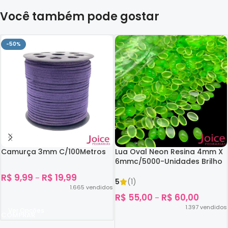
Você também pode gostar
-50%
Camurça 3mm C/100Metros
Lua Oval Neon Resina 4mm X
6mmc/5000-Unidades Brilho
No Escuro
R$
9,99
R$
19,99
–
5
(1)
1.665
vendidos
R$
55,00
R$
60,00
–
1.397
vendidos
Ver Opções