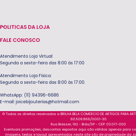
POLITICAS DA LOJA
FALE CONOSCO
Atendimento Loja Virtual:
Segunda a sexta-feira das 8:00 às 17:00
Atendimento Loja Física:
Segunda a sexta-feira das 8:00 às 17:00.
WhatsApp: (11) 94396-6686
E-mail:
joicebijouterias@hotmail.com
© Todos os direitos reservados a BRILHA BELA COMERCIO DE ARTIGOS PARA AR
60.508.866/0001-30
Rua Bresser, 192 - Brás/SP - CEP: 03.017-000
Eventuais promoções, descontos expostos aqui são válidos apenas para com
imagens, textos e layout apresentados neste site são de propriedade da Jo