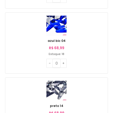
azul bic 04
R$
68,99
Estoque: 18
preto 14
R$
68,99