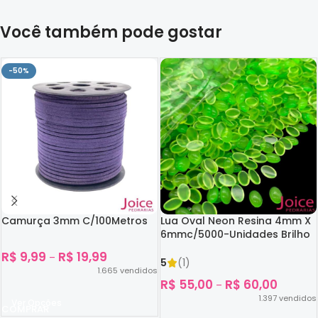
Você também pode gostar
-50%
Camurça 3mm C/100Metros
Lua Oval Neon Resina 4mm X
6mmc/5000-Unidades Brilho
No Escuro
R$
9,99
R$
19,99
–
5
(1)
1.665
vendidos
R$
55,00
R$
60,00
–
1.397
vendidos
Ver Opções