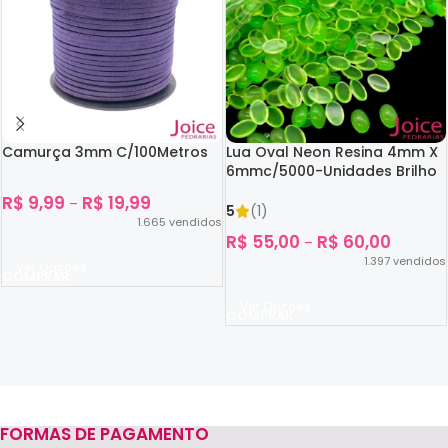
Camurça 3mm C/100Metros
Lua Oval Neon Resina 4mm X
6mmc/5000-Unidades Brilho
No Escuro
R$
9,99
R$
19,99
–
5
(1)
1.665
vendidos
R$
55,00
R$
60,00
–
1.397
vendidos
Ver Opções
Ver Opções
FORMAS DE PAGAMENTO
Read more