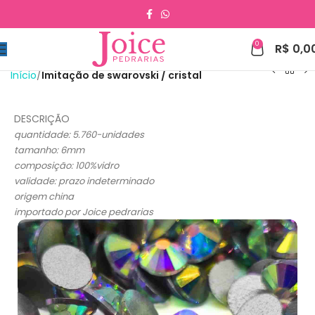
0
R$
0,0
Início
Imitação de swarovski / cristal
DESCRIÇÃO
quantidade: 5.760-unidades
tamanho: 6mm
composição: 100%vidro
validade: prazo indeterminado
origem china
importado por Joice pedrarias