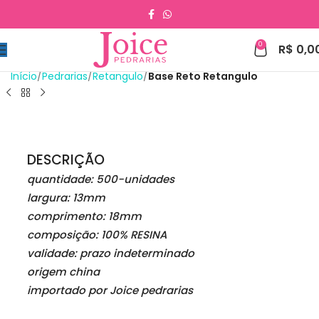
0
R$
0,0
Início
Pedrarias
Retangulo
Base Reto Retangulo
DESCRIÇÃO
quantidade: 500-unidades
largura: 13mm
comprimento: 18mm
composição: 100% RESINA
validade: prazo indeterminado
origem china
importado por Joice pedrarias