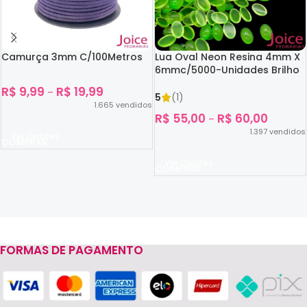
Camurça 3mm C/100Metros
Lua Oval Neon Resina 4mm X
6mmc/5000-Unidades Brilho
No Escuro
R$
9,99
R$
19,99
–
5
(1)
1.665
vendidos
R$
55,00
R$
60,00
–
1.397
vendidos
Ver Opções
Ver Opções
FORMAS DE PAGAMENTO
Read more