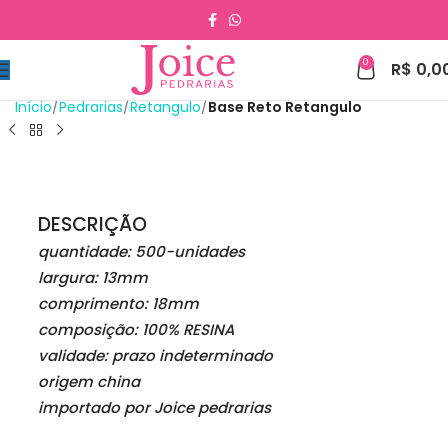
0
R$
0,0
Início
Pedrarias
Retangulo
Base Reto Retangulo
DESCRIÇÃO
quantidade: 500-unidades
largura: 13mm
comprimento: 18mm
composição: 100% RESINA
validade: prazo indeterminado
origem china
importado por Joice pedrarias