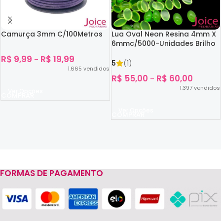
Camurça 3mm C/100Metros
Lua Oval Neon Resina 4mm X
6mmc/5000-Unidades Brilho
No Escuro
R$
9,99
R$
19,99
–
5
(1)
1.665
vendidos
R$
55,00
R$
60,00
–
1.397
vendidos
Ver Opções
Ver Opções
FORMAS DE PAGAMENTO
Read more