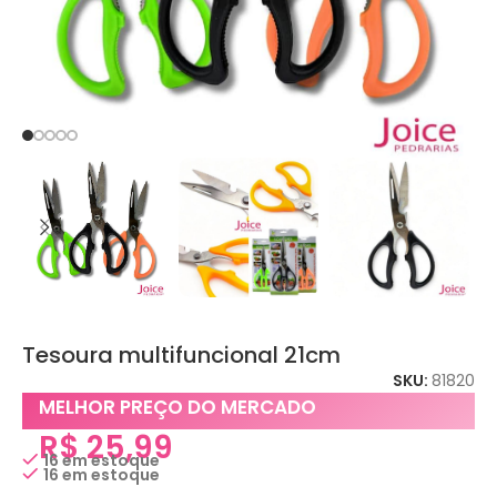
Tesoura multifuncional 21cm
SKU:
81820
MELHOR PREÇO DO MERCADO
R$
25,99
16 em estoque
16 em estoque