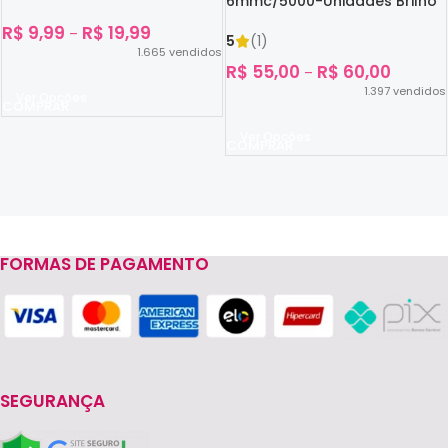
6mmc/5000-Unidades Brilho
No Escuro
R$
9,99
R$
19,99
–
5
(1)
1.665
vendidos
R$
55,00
R$
60,00
–
1.397
vendidos
Ver Opções
Ver Opções
FORMAS DE PAGAMENTO
Read more
SEGURANÇA