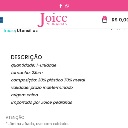
0
R$
0,0
Início
Utensílios
DESCRIÇÃO
quantidade: 1-unidade
tamanho: 23cm
composição: 30% plástico 70% metal
validade: prazo indeterminado
origem china
importado por Joice pedrarias
ATENÇÃO:
*Lâmina afiada, use com cuidado.