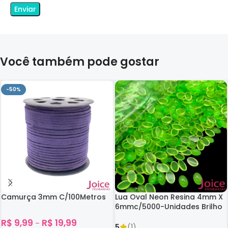
Você também pode gostar
-50%
Camurça 3mm C/100Metros
Lua Oval Neon Resina 4mm X
6mmc/5000-Unidades Brilho
No Escuro
R$
9,99
R$
19,99
–
5
(1)