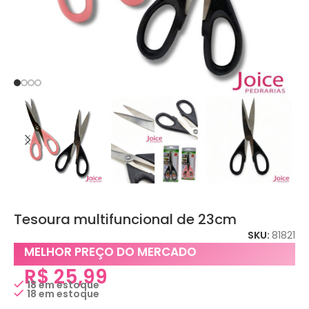
Tesoura multifuncional de 23cm
SKU:
81821
MELHOR PREÇO DO MERCADO
R$
25,99
18 em estoque
18 em estoque